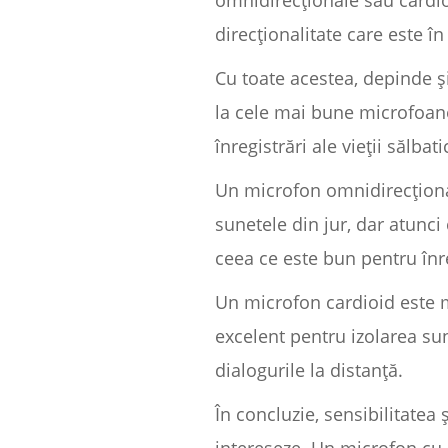
omnidirecționale sau cardioi
direcționalitate care este 
Cu toate acestea, depinde și 
la cele mai bune microfoane 
înregistrări ale vieții sălba
Un microfon omnidirecțional
sunetele din jur, dar atunci
ceea ce este bun pentru înr
Un microfon cardioid este ma
excelent pentru izolarea sun
dialogurile la distanță.
În concluzie, sensibilitatea