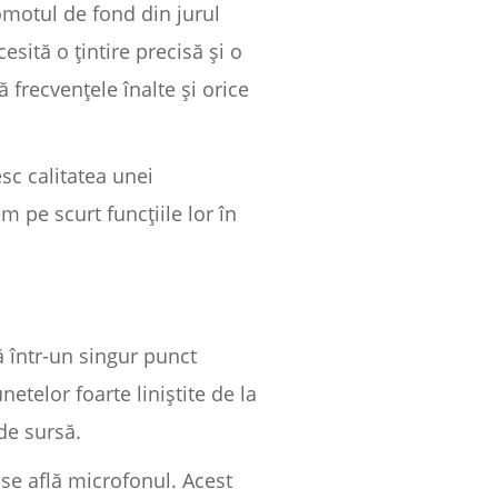
omotul de fond din jurul
sită o țintire precisă și o
 frecvențele înalte și orice
sc calitatea unei
m pe scurt funcțiile lor în
 într-un singur punct
netelor foarte liniștite de la
de sursă.
se află microfonul. Acest