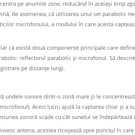
ncentra pe anumite zone, reducând în același timp zg
nă, de asemenea, că utilizarea unui set parabolic nece
sticilor microfonului, a modului în care acesta captează
clar că există două componente principale care define
abolic: reflectorul parabolic și microfonul. Să descrie
gistrare pe distanțe lungi.
ă undele sonore dintr-o zonă mare și le concentrează
microfonul). Acest lucru ajută la captarea chiar și a su
esiunea sonoră scade cu cât sunetul se îndepărtează 
ovesc antena, acestea ricoșează spre punctul în care 