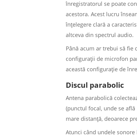
înregistratorul se poate co
acestora. Acest lucru înseam
înțelegere clară a caracteri
altceva din spectrul audio.
Până acum ar trebui să fie 
configurații de microfon par
această configurație de înre
Discul parabolic
Antena parabolică colecteaz
(punctul focal, unde se află 
mare distanță, deoarece pr
Atunci când undele sonore l