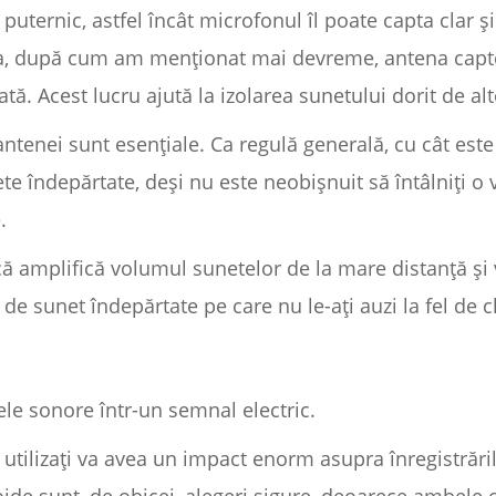
puternic, astfel încât microfonul îl poate capta clar și
tea, după cum am menționat mai devreme, antena capt
tată. Acest lucru ajută la izolarea sunetului dorit de a
ntenei sunt esențiale. Ca regulă generală, cu cât est
e îndepărtate, deși nu este neobișnuit să întâlniți o 
.
că amplifică volumul sunetelor de la mare distanță și
de sunet îndepărtate pe care nu le-ați auzi la fel de 
le sonore într-un semnal electric.
 utilizați va avea un impact enorm asupra înregistrări