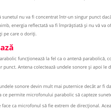
ă sunetul nu va fi concentrat într-un singur punct dac
imb, energia reflectată va fi împrăștiată și nu vă va 
i pe care o doriți.
ează
arabolic funcționează la fel ca o antenă parabolică, c
r punct. Antena colectează undele sonore și apoi le d
undele sonore devin mult mai puternice decât ar fi da
a ce permite microfonului parabolic să capteze sunete
 face ca microfonul să fie extrem de direcțional. Ac