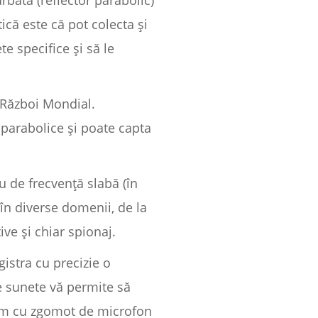
rbată (reflector parabolic)
ică este că pot colecta și
e specifice și să le
 Război Mondial.
 parabolice și poate capta
u de frecvență slabă (în
în diverse domenii, de la
ive și chiar spionaj.
istra cu precizie o
e sunete vă permite să
tem cu zgomot de microfon