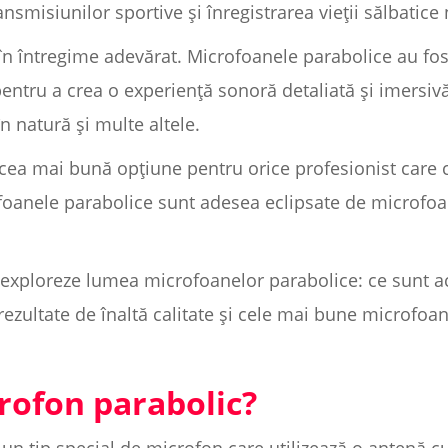
nsmisiunilor sportive și înregistrarea vieții sălbatic
 în întregime adevărat. Microfoanele parabolice au fos
pentru a crea o experiență sonoră detaliată și imersiv
în natură și multe altele.
, cea mai bună opțiune pentru orice profesionist care
rofoanele parabolice sunt adesea eclipsate de microf
 exploreze lumea microfoanelor parabolice: ce sunt ace
ezultate de înaltă calitate și cele mai bune microfoan
rofon parabolic?