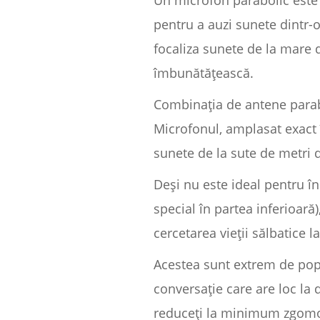
Un microfon parabolic este u
pentru a auzi sunete dintr-o 
focaliza sunete de la mare d
îmbunătățească.
Combinația de antene parabo
Microfonul, amplasat exact 
sunete de la sute de metri d
Deși nu este ideal pentru în
special în partea inferioară
cercetarea vieții sălbatice l
Acestea sunt extrem de popu
conversație care are loc la
reduceți la minimum zgomot