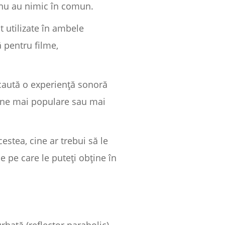
e nu au nimic în comun.
t utilizate în ambele
ă pentru filme,
 caută o experiență sonoră
oane mai populare sau mai
stea, cine ar trebui să le
e pe care le puteți obține în