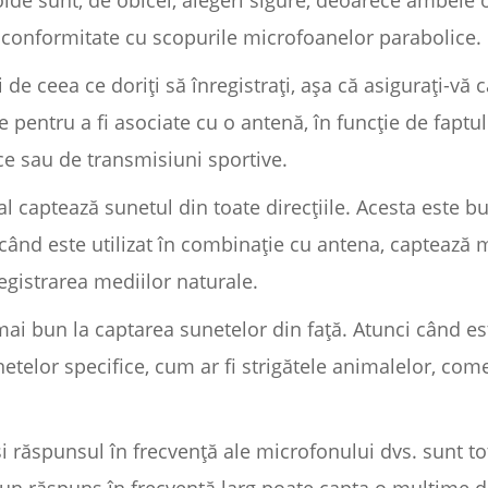
de sunt, de obicei, alegeri sigure, deoarece ambele of
în conformitate cu scopurile microfoanelor parabolice.
de ceea ce doriți să înregistrați, așa că asigurați-vă că
pentru a fi asociate cu o antenă, în funcție de faptul
tice sau de transmisiuni sportive.
 captează sunetul din toate direcțiile. Acesta este b
 când este utilizat în combinație cu antena, captează 
egistrarea mediilor naturale.
i bun la captarea sunetelor din față. Atunci când est
etelor specifice, cum ar fi strigătele animalelor, come
 și răspunsul în frecvență ale microfonului dvs. sunt to