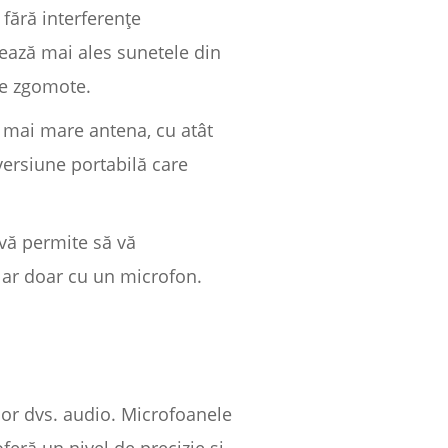
 fără interferențe
ează mai ales sunetele din
lte zgomote.
e mai mare antena, cu atât
versiune portabilă care
 vă permite să vă
clar doar cu un microfon.
lor dvs. audio. Microfoanele