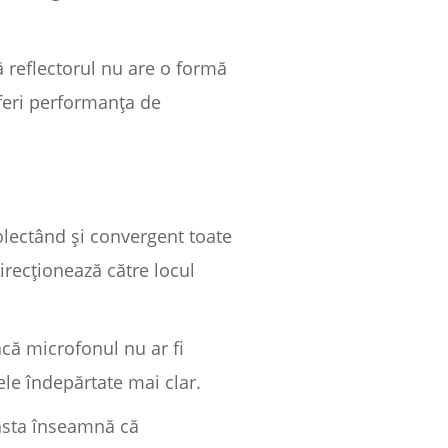
ă reflectorul nu are o formă
oferi performanța de
olectând și convergent toate
irecționează către locul
că microfonul nu ar fi
le îndepărtate mai clar.
easta înseamnă că