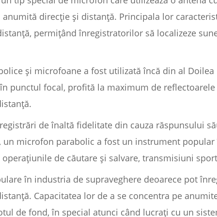
n tip special de microfon care utilizează o antenă cu
anumită direcție și distanță. Principala lor caracterist
istanță, permițând înregistratorilor să localizeze sunet
lice și microfoane a fost utilizată încă din al Doilea
în punctul focal, profită la maximum de reflectoarele
istanță.
registrări de înaltă fidelitate din cauza răspunsului să
), un microfon parabolic a fost un instrument popular 
a operațiunile de căutare și salvare, transmisiuni sport
lare în industria de supraveghere deoarece pot înreg
 distanță. Capacitatea lor de a se concentra pe anumit
ul de fond, în special atunci când lucrați cu un sis