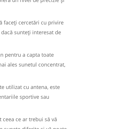
eră un nivel de precizie și
 faceți cercetări cu privire
 dacă sunteți interesat de
un pentru a capta toate
mai ales sunetul concentrat,
e utilizat cu antena, este
ntariile sportive sau
t ceea ce ar trebui să vă