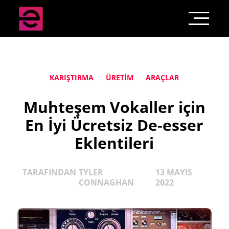
KARIŞTIRMA
ÜRETIM
ARAÇLAR
Muhteşem Vokaller için
En İyi Ücretsiz De-esser
Eklentileri
TARAFINDAN
TYLER
13 MAYIS
CONNAGHAN
2022