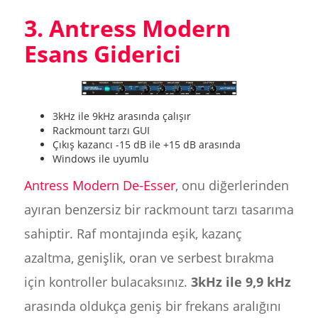
3. Antress Modern
Esans Giderici
3kHz ile 9kHz arasında çalışır
Rackmount tarzı GUI
Çıkış kazancı -15 dB ile +15 dB arasında
Windows ile uyumlu
Antress Modern De-Esser
, onu diğerlerinden
ayıran benzersiz bir rackmount tarzı tasarıma
sahiptir. Raf montajında eşik, kazanç
azaltma, genişlik, oran ve serbest bırakma
için kontroller bulacaksınız.
3kHz ile 9,9 kHz
arasında oldukça geniş bir frekans aralığını