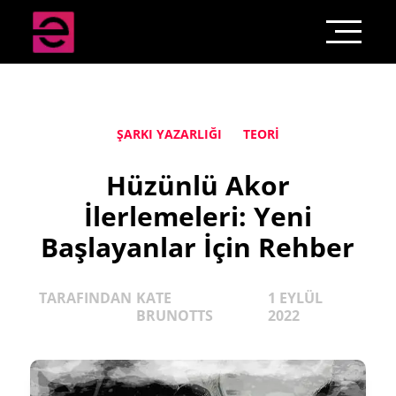
ŞARKI YAZARLIĞI
TEORI
Hüzünlü Akor
İlerlemeleri: Yeni
Başlayanlar İçin Rehber
TARAFINDAN
KATE
1 EYLÜL
BRUNOTTS
2022