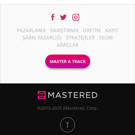
PAZARLAMA
KARIŞTIRMA
ÜRETIM
KAYIT
ŞARKI YAZARLIĞI
STRATEJILER
TEORI
ARAÇLAR
MASTER A TRACK
©2015-2025 eMastered, Corp.