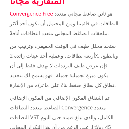
المتقاربة مجاناً
هو ثاني ضاغط مجاني متعدد
Convergence Free
النطاقات في قائمتنا ومن المحتمل أن يكون أحد أكثر
ملحقات الضاغط المجاني متعدد النطاقات أناقةً.
ستجد محلل طيف في الوقت الحقيقي، وترتيب من
أربعة نطاقات، وعملية أخذ عينات زائدة 2X. وبالطبع،
فإن عرض طيف الترددات لا يهدف فقط إلى أن
يكون ميزة تجميلية جميلة؛ فهو يسمح لك بتحديد
من الإشارة.
نطاق كل نطاق ضغط بناءً على ما
تراه
تم اشتقاق المكون الإضافي من المكون الإضافي
الضاغط متعدد النطاقات Convergence متعدد
النطاقات VST الكامل، والذي تبلغ قيمته حتى اليوم
45 دولارًا. على الرغم من أن هذا التكرار المجاني