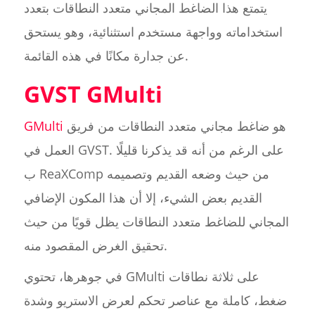
يتمتع هذا الضاغط المجاني متعدد النطاقات بتعدد
استخداماته وواجهة مستخدم استثنائية، وهو يستحق
عن جدارة مكانًا في هذه القائمة.
GVST GMulti
هو ضاغط مجاني متعدد النطاقات من فريق
GMulti
العمل في GVST. على الرغم من أنه قد يذكرنا قليلًا
ب ReaXComp من حيث وضعه القديم وتصميمه
القديم بعض الشيء، إلا أن هذا المكون الإضافي
المجاني للضاغط متعدد النطاقات يظل قويًا من حيث
تحقيق الغرض المقصود منه.
في جوهرها، تحتوي GMulti على ثلاثة نطاقات
ضغط، كاملة مع عناصر تحكم لعرض الاستريو وشدة