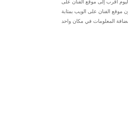
اليوم أقرب إلى موقع الفنان على
يب بمثابة EPK أو قد يكون للفنان علامة تبويب "صحافة" متخصصة على موقعه على الويب