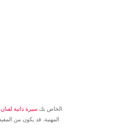
يجب أن يتضمن EPK الخاص بك
سيرة ذاتية لفنان
ي
المهنية. قد يكون من المف