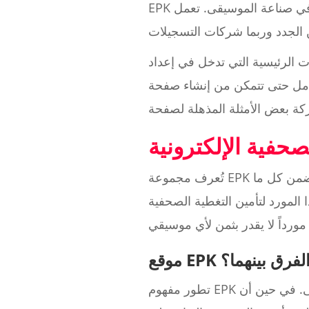
EPK للفنان هو مفتاح التواصل مع بقية العاملين في صناعة الموسيقى. تعمل EPK كملف للفنانين، حيث تعمل على سد الفجوة
إعداد EPK احترافي. لحسن الحظ، سنقوم بتفصيل كل ما تحتاج إلى معرفته
حة EPK الخاصة بك من الصفر. سنقوم أيضًا بالإجابة على بعض الأسئلة الشائعة
تُعرف مجموعة EPK الخاصة بالفنان، والمعروفة أيضًا باسم مجموعة المواد الصحفية الإلكترونية، وهي مورد يتضمن كل ما
 المورد لتأمين التغطية الصحفية
ما الفرق بينهما؟
تطور مفهوم EPK مع مرور الوقت مع تطور صناعة الموسيقى. في حين أن EPKs تاريخيًا ربما كانت تعمل تاريخيًا كملف مادي