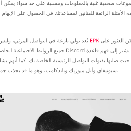
وعات صحفية غنية بالمعلومات ومسلية على حد سواء يمكن أن 
استثناءً من القاعدة. وبينما يمكن العثور على
ألبومها EPK
تُعد يولي بارعة في التواصل المرئي، ول
جميع الروابط الاجتماعية الخاصة بيول على المنصة، إلا أن 
حيث صلتها بقنوات التواصل الرئيسية الخاصة بك. كما أنهم ي
سبوتيفاي وأبل ميوزيك وباندكامب، وهو ما قد يجذب جمهورًا أكثر تخصصًا من المستقلين.