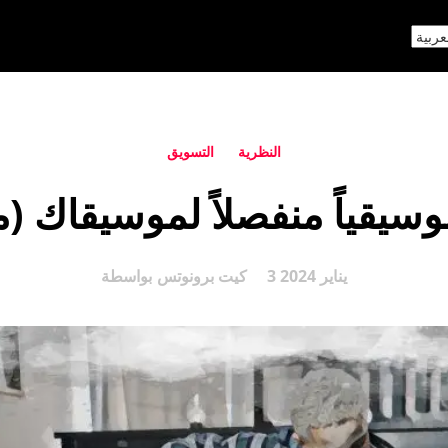
النظرية
التسويق
وسيقياً منفصلاً لموسيقاك (م
3 يناير 2024
كيت برونوتس
بواسطة