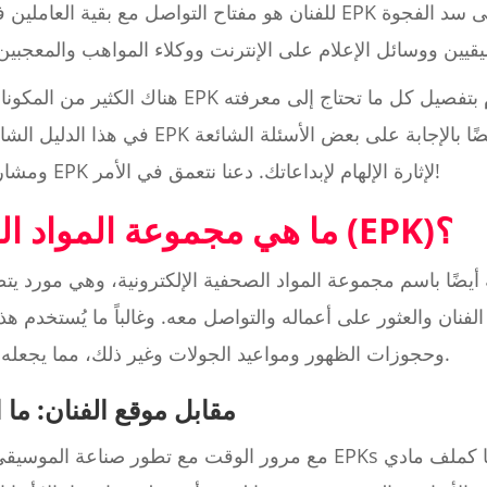
هناك الكثير من المكونات الرئيسية التي تدخل في 
في هذا الدليل الشامل حتى تتمكن من إنشاء صف
ومشاركة بعض الأمثلة المذهلة لصفحة EPK لإثارة الإلهام لإبداعاتك. دعنا نتعمق في الأمر!
ما هي مجموعة المواد الصحفية الإلكترونية (EPK)؟
نان والعثور على أعماله والتواصل معه. وغالباً ما يُستخدم هذا
وحجوزات الظهور ومواعيد الجولات وغير ذلك، مما يجعله مورداً لا يقدر بثمن لأي موسيقي.
موقع EPK مقابل موقع الفنان: 