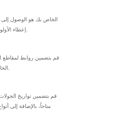
إعطاء الأولوية للمنصات التي تنشئها على المنصات الأكثر تكرارًا حتى تتمكن من توجيه معجبيك إلى إبداعاتك.
قم بتضمين روابط لمقاطع ال
صوتك. يجب أن يكون العرض التقديمي الإبداعي متماسكاً عبر EPK الخاص بك لإضفاء طابع مصقول.
قم بتضمين تواريخ الجولات
متاحاً، بالإضافة إلى أ