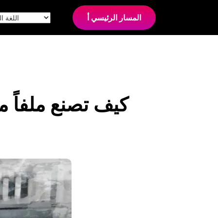
المسار الرئيسي أ
كيف تصنع ملفاً م