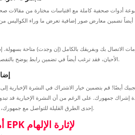
عة أدوات صحفية كاملة مع اقتباسات مختارة من مقالات صح
 الاتصال بك وبفريقك بالكامل (إن وجدت) متاحة بسهولة. إذ
الأحيان، فقد ترغب أيضاً في تضمين رابط يوضح بالتفصيل متطلباتك الفنية على المسرح.
إضاف
 إشراك جمهورك. على الرغم من أن النشرة الإخبارية قد تبدو قد
إحدى الطرق القليلة للتواصل مع جمهورك، بشكل مستقل عن الخوارزميات.
7 أمثلة على برنامج EPK لإثارة الإلهام