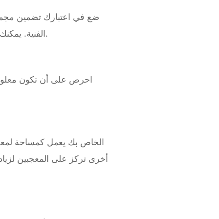
ضع في اعتبارك تضمين مجمو
الفنية. يمكنك أيضاً تضمين معارض صور إضافية تعرض ما وراء الكواليس من عمليتك الفنية أو محتوى إضافي.
احرص على أن تكون معلومات
أخرى تركز على المعجبين لزيادة