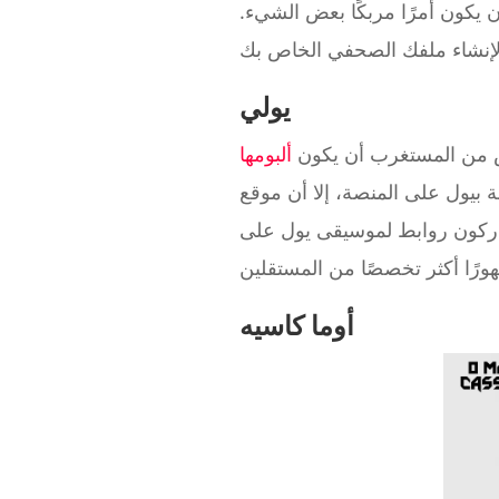
يكون أمرًا مربكًا بعض الشيء.
يولي
يس من المستغرب أن يكون
موقع Discord مرتفع بشكل ملحوظ - وهو ما يشير إلى فهم قاعدة
شاركون روابط لموسيقى يول على
أوما كاسيه