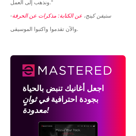
ونذهب إلى العمل."
-ستيفن كينج،
عن الكتابة: مذكرات عن الحرفة
والآن تقدموا واكتبوا الموسيقى.
اجعل أغانيك تنبض بالحياة
بجودة احترافية
في ثوانٍ
معدودة!