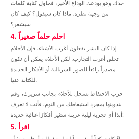
جدك وهو يودعك الوداع الأخير، فحاول كتابة كلمات
من وجهة نظره. ماذا كان سيقول؟ كيف كان
سيشعر؟
4. احلم حلماً صغيراً
إذا كان البشر يفعلون أغرب الأشياء، فإن الأحلام
تخلق أغرب التجارب. لكن الأحلام يمكن أن تكون
مصدراً رائعاً للصور السريالية أو الأفكار الجديدة
للكتابة عنها.
جرب الاحتفاظ بسجل للأحلام بجانب سريرك، وقم
بتدوينها بمجرد استيقاظك من النوم. فأنت لا تعرف
أبدًا أي تجربة ليلية غريبة ستثير أفكارًا غنائية جديدة!
5. اقرأ
سواءً كانت كتباً أو قصصاً إخبارية (حالية أو تاريخية) أو