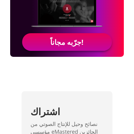
جرّبه مجاناً!
اشتراك
نصائح وحيل للإنتاج الصوتي من
مؤسسي eMastered الحائزين