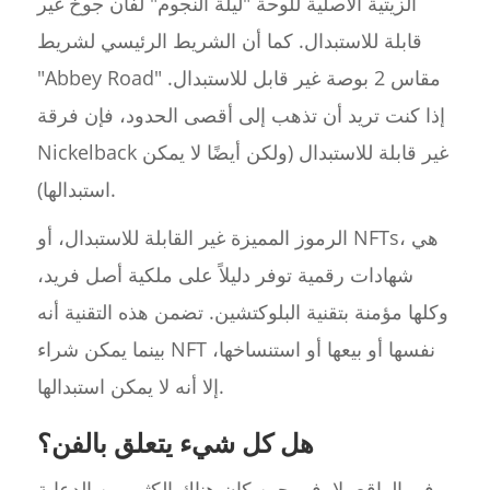
الزيتية الأصلية للوحة "ليلة النجوم" لفان جوخ غير
قابلة للاستبدال. كما أن الشريط الرئيسي لشريط
"Abbey Road" مقاس 2 بوصة غير قابل للاستبدال.
إذا كنت تريد أن تذهب إلى أقصى الحدود، فإن فرقة
Nickelback غير قابلة للاستبدال (ولكن أيضًا لا يمكن
استبدالها).
الرموز المميزة غير القابلة للاستبدال، أو NFTs، هي
شهادات رقمية توفر دليلاً على ملكية أصل فريد،
وكلها مؤمنة بتقنية البلوكتشين. تضمن هذه التقنية أنه
بينما يمكن شراء NFT نفسها أو بيعها أو استنساخها،
إلا أنه لا يمكن استبدالها.
هل كل شيء يتعلق بالفن؟
في الواقع، لا. في حين كان هناك الكثير من الدعاية