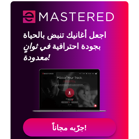
اجعل أغانيك تنبض بالحياة
بجودة احترافية
في ثوانٍ
معدودة!
جرّبه مجاناً!