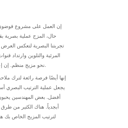
إن العمل على مشروع فوضوي ي
حال، المزج عملية بصرية بق
تجربتنا البصرية لتعكس العرض ا
المرئية والتلوين وارتداد قن
نحو مزيج منظم. إن إعطاء كل مسار اسم يمكنك تذكره سيساعدك أثناء التمرير عبر المشروع لإصلاح الصوت بسرعة.
يجعل عملية الترتيب البصري أس
أفضل. بعض المهندسين يحبون 
أبجدياً. هناك الكثير من طرق 
لترتيب المزيج الخاص بك ه