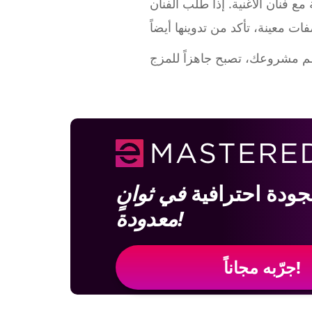
ع فنان الأغنية. إذا طلب الفنان
بجودة احترافية
في ثوانٍ
معدودة!
جرّبه مجاناً!