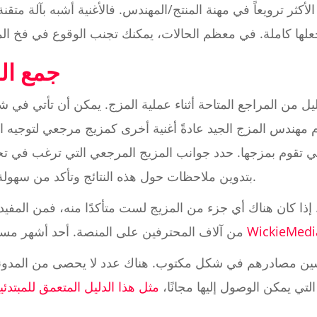
أكثر ترويعاً في مهنة المنتج/المهندس. فالأغنية أشبه بآلة متقن
1. جمع 
يل من المراجع المتاحة أثناء عملية المزج. يمكن أن تأتي في
 مهندس المزج الجيد عادةً أغنية أخرى كمزيج مرجعي لتوجيه ات
ية التي تقوم بمزجها. حدد جوانب المزيج المرجعي التي ترغب في 
بتدوين ملاحظات حول هذه النتائج وتأكد من سهولة الوصول إليها خلال عملية المزج.
. إذا كان هناك أي جزء من المزيج لست متأكدًا منه، فمن الم
WickieMedi
من آلاف المحترفين على المنصة. أحد أشهر مستخدمي يوتيوب لنظرية المزج هو
ين مصادرهم في شكل مكتوب. هناك عدد لا يحصى من المدونات 
وارد المكتوبة التي يمكن الوصول إليها مجانًا،
مثل هذا الدليل المتعمق للمبتدئي