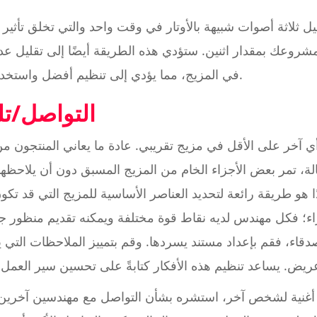
ل ثلاثة أصوات شبيهة بالأوتار في وقت واحد والتي تخلق تأثير
روعك بمقدار اثنين. ستؤدي هذه الطريقة أيضًا إلى تقليل عد
في المزيج، مما يؤدي إلى تنظيم أفضل واستخدام أقل لوحدة المعالجة المركزية.
3. التواصل/
رأي آخر على الأقل في مزيج تقريبي. عادة ما يعاني المنتجون م
لة، تمر بعض الأجزاء الخام من المزيج المسبق دون أن يلاحظها
ًا هو طريقة رائعة لتحديد العناصر الأساسية للمزيج التي قد تك
ء؛ فكل مهندس لديه نقاط قوة مختلفة ويمكنه تقديم منظور جدي
ء، فقم بإعداد مستند يسردها. وقم بتمييز الملاحظات التي يذ
ج أغنية لشخص آخر، استشره بشأن التواصل مع مهندسين آخرين