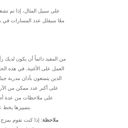
على سبيل المثال، إذا تم تشغي
معًا سيقلل عدد المسارات في مش
من المفيد دائماً أن يكون لديك 
العمل على الأغنية. في هذه الحا
الذين يتمتعون بآذان مدربة جيد
على أكبر عدد ممكن من الآرا
على ملاحظات من عدة أصدقا
بتمييزها بخط عريض. يساعد تنظيم هذه الأفكار كتابةً على تحسين سير العمل من خلال خارطة طريق لمزيجك.
ملاحظة
: إذا كنت تقوم بمز