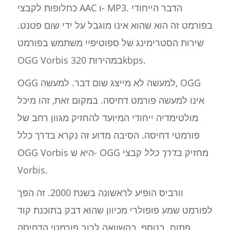
כחלופות לקבצי AAC ו- MP3. הדבר הייחודי
בפורמט זה הוא שהוא אינו מוגבל על ידי שום פטנט.
שירות הסטרימינג של ספוטיפיי משתמש בפורמט
OGG Vorbis במהירות 320kbps.
OGG למעשה לא מייצג שום דבר. למעשה, OGG
אינו למעשה פורמט דחיסה. במקום זאת, זהו מיכל
מולטימדיה ייחודי המיועד להחזיק מגוון רחב של
פורמטי דחיסה. הסיבה מדוע זה נקרא בדרך כלל
OGG Vorbis היא ש- OGG מחזיק
בדרך כלל
קבצי
Vorbis.
וורביס הופיע לראשונה בשנת 2000. זה הפך
לפורמט שמע פופולרי מכיוון שהוא דבק בתוכנת קוד
פתוח. בנוסף, בהשוואה לרוב פורמטי הדחיסה