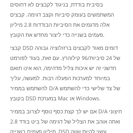
בסיבית בודדת, בניגוד לקבצים לא דחוסים
המשתמשים בעומק סיביות וקצב דגימה. קבצים
אלה מדגמים את הסיביות הבודדות 2.8 מיליון
פעמים בשנייה כדי ליצור מחדש את הקובץ.
קבצי DSD דומים מאוד לקבצים ברזולוציה גבוהה
של 24 סיביות/96 קילוהרץ. עם זאת, בעוד לפורמט
חדשני זה יש איכות צליל מדהימה, הוא אינו תואם
במיוחד למערכות הפעלה רבות. למעשה, עליך
להשתמש בממיר D/A של צד שלישי כדי להשתמש
בקובץ DSD במערכת Mac או Windows.
אם יש לך קצת כסף נוסף לצרוב בממיר D/A חיצוני
ואתה אוהב את הצליל של דגימה של ביט בודד 2.8
מיליון פעמים בשנייה, DSD עשוי להיות שווה