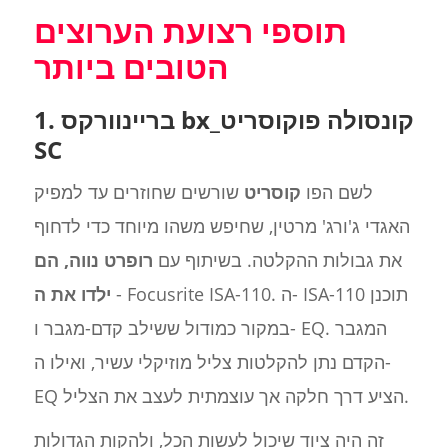
תוספי רצועת הערוצים
הטובים ביותר
1. בריינוורקס bx_קונסולה פוקוסריט
SC
לשם הפו
קוסריט
שורשים שחוזרים עד למפיק
האגדי ג'ורג' מרטין, שחיפש משהו מיוחד כדי לדחוף
את גבולות ההקלטה. בשיתוף עם
רופרט נווה, הם
- Focusrite ISA-110. ה- ISA-110 תוכנן
ילדו את ה
במקור כמודול ששילב קדם-מגבר ו- EQ. המגבר
הקדם נתן להקלטות צליל מוזיקלי עשיר, ואילו ה-
EQ הציע דרך חלקה אך עוצמתית לעצב את הצליל.
זה היה ציוד שיכול לעשות הכל, ולהקות הגדולות