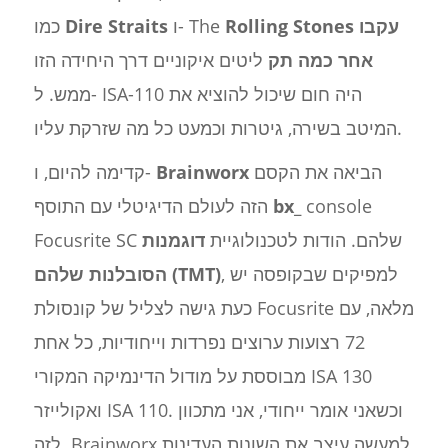
Rolling Stones עקבו
ו- The
Dire Straits
כמו
אחר כמה תק
ליטים איקוניים דרך היחידה הזו
ממש. ל- ISA-110 היה חום שיכול להוציא את
המיטב בשירה, גיטרות וכמעט כל מה שזרקת עליו.
הביאה את הקסם
Brainworx
קדימה להיום, ו-
console
bx_
הזה לעולם הדיגיטלי עם התוסף
Focusrite SC שלהם. הודות לטכנולוגיית
דוגמנות
, למפיקים שבקופסה יש
הסובלנות שלהם (TMT)
כעת גישה לצליל של קונסולת Focusrite מלאה, עם
72 רצועות ערוצים נפרדות וייחודיות, כל אחת
מבוססת על מודול הדינמיקה המקורי ISA 130
ואקולייזר ISA 110. וכשאני אומר ייחודי, אני מתכוון
לזה. Brainworx למעשה עיצב את השונות העדינות