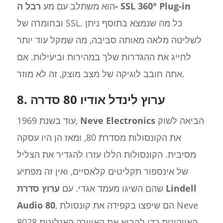
רבל ה- SSL 360° Plug-in
הוא משתלב עם מע
ובחומרה של SSL. כל מה שנמצא בתוסף ניתן
לשליטה מלאה מאותה סביבה, מה שמקל עוד יותר
לחייג את ההגדרות שלך במהירות וביעילות. אם
אתה חובב לוגיקה של מצב מוצק, זה לא מוזר.
8. ערוץ לינדל אודיו 80 סדרה
הביאה לשוק
Neve Electronics
עוד בשנת 1969,
את הקונסולות מסדרת 80, ומאז הן היו עסקה
מסיבית. הקונסולות הללו עזרו להגדיר את הצליל
של אינספור תקליטים קלאסיים, ואין זה מפתיע
שהם השיגו מעמד אגדי. עם
ערוץ סדרת Lindell
, הם שיפצו בקפידה את קונסולת Neve
Audio 80
8028 האייקונית כדי להביא את האווירה האנלוגית