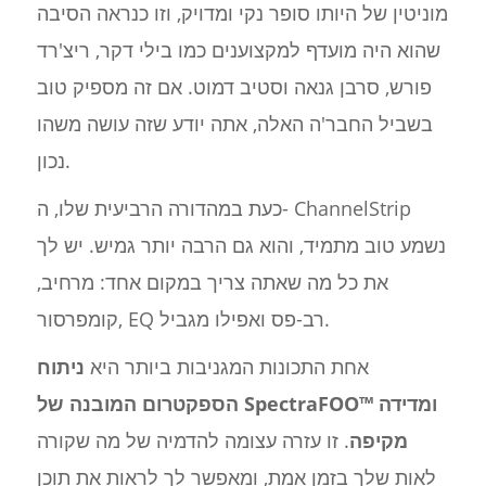
מוניטין של היותו סופר נקי ומדויק, וזו כנראה הסיבה
שהוא היה מועדף למקצוענים כמו בילי דקר, ריצ'רד
פורש, סרבן גנאה וסטיב דמוט. אם זה מספיק טוב
בשביל החבר'ה האלה, אתה יודע שזה עושה משהו
נכון.
כעת במהדורה הרביעית שלו, ה- ChannelStrip
נשמע טוב מתמיד, והוא גם הרבה יותר גמיש. יש לך
את כל מה שאתה צריך במקום אחד: מרחיב,
קומפרסור, EQ רב-פס ואפילו מגביל.
אחת התכונות המגניבות ביותר היא
ניתוח
הספקטרום המובנה של SpectraFOO™ ומדידה
מקיפה
. זו עזרה עצומה להדמיה של מה שקורה
לאות שלך בזמן אמת, ומאפשר לך לראות את תוכן