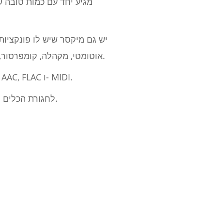
יש גם מיקסר שיש לו פונקציות
אוטומטי, מקהלה, קומפרסור, מגביל, עיכובים וכו ', אתה יכול להשיג שילוב הגון תוך כדי עבודה על המכשירים הניידים שלך.
עם השלמת המסלול שלך, יש לך אפשרות לייצא את הרצועות שלך לפורמטים WAV, MP3 או AAC, FLAC ו- MIDI.
חובבי פלטפורמת Fruity Loops צריכים לשקול להוסיף את FL Studio Mobile לחגורת הכלים לייצור שלהם.