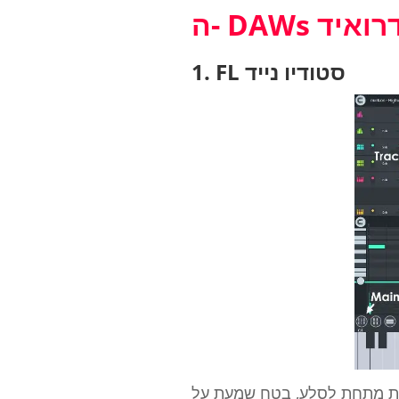
נדרואיד
1. FL סטודיו נייד
ת על Image-Line FL Studio. הוא מוערך בזכות יכולות רצף הצעדים שלו, ומאפשר