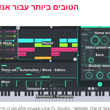
ה- DAWs הטובים ביותר עבור א
אלא אם כן חיית מתחת לסלע, בטח שמע