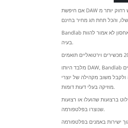
אם חיפשת DAW בחינם שיכול לבצע את העבודה, אל תחפש רחוק יותר מ- Bandlab. כלי יצירת מוזיקה זה הוא פנינה
Bandlab נותן לך את היכולת ליצור מספר בלתי מוגבל של פרויקטים בשטח ענן בלתי מוגבל, כך שאחסון לא אמור להוות
בעיה.
מלבד היותו DAW, Bandlab היא גם פלטפורמת מדיה חברתית, המעניקה לך אפשרות לשתף פעולה עם מוזיקאים מקצועיים
ולקבל משוב מקהילה של יוצרי
מוזיקה בעלי דעות דומות.
וט ברצועות שהועלו או רצועות
שנוצרו בפלטפורמה.
וך ישירות באמנים בפלטפורמה