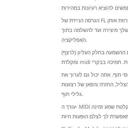
הגרסה הניידת של FL היא אפליקציה עוצמתית שלוקחת כמה מהתכונות העיקריות של המקבילה לשולחן העבודה וארוזת אותן
שלך מיצירה ועד להשלמה בתוך
האפליקציה.
ההשמעה בחלק העליון (לרצף)
 תוף. אתה יכול גם לערוך את
צועות MIDI אלה. פונקציית החזרה מגניבה, מכיוון שהיא מאפשרת דרך קלה לבנות
גלילי תוף.
עורך ה- MIDI של גליל הפסנתר עובד היטב, ומאפשר לך לשנות במהירות את אורך התווים שהקלטת. הקלטת שמע זמינה