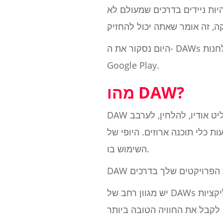
יות ניידים בדרכים שמעולם לא
היום נסקור את ה- DAWs הטובים ביותר למכשירי אנדרואיד, כך שכל מה שצריך זה תשוקה למוזיקה וטיול מהיר לחנות
Google Play.
מהו DAW?
DAW או תחנת עבודה אודיו דיגיטלית היא בדרך כלל אפליקציה שולחנית המאפשרת לך להקליט אודיו, להלחין, לערבב
ים. היופי של DAW טמון בנוחותו וקלות
השימוש בו.
יש מגוון רחב של DAWs ניידים למכשיר האנדרואיד שלך בשוק, מאפליקציות DAW בחינם ועד לתוכנה שיש לה רכישות בתוך