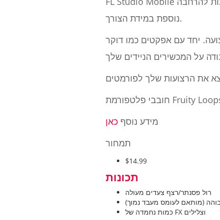
FL Studio Mobile מגיע יחד עם כמות טובה של ערכות תוף, לולאות וכלים כדי להתחיל, תוך שהוא מציע חנות להרחבה
נוספת במידת הצורך.
ועה. יחד עם אפקטים כמו דוקר
מידע נוסף
כאן
תמחור
$14.99
תכונות
רול פסנתר/רצף צעדים מעולה
בוהה (מותאם לעומס מעבד נמוך)
כמות נחמדה של FX וצלילים