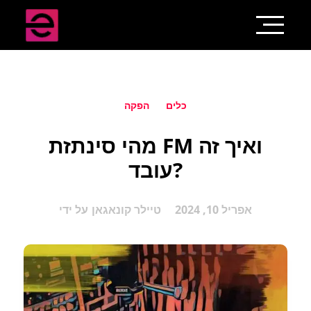
כלים
הפקה
מהי סינתזת FM ואיך זה
עובד?
אפריל 10, 2024
טיילר קונאגאן
על ידי