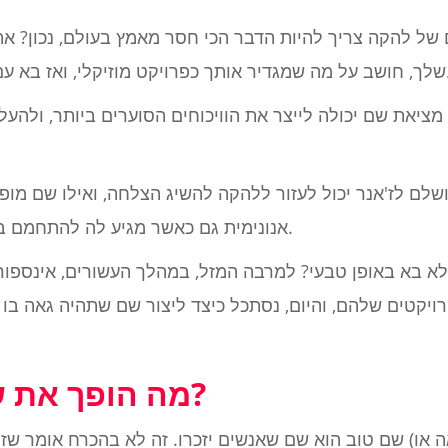
ל להקה צריך להיות הדבר הכי חסר מאמץ בעולם, נכון? א
בא עם שם שמייצג את הערכים האלה.
 מציאת שם יכולה לייצר את הוויכוחים הסוערים ביותר, ולהע
שלם לז'אנר יכול לעזור ללהקה להשיג הצלחה, ואילו שם מו
אנונימית גם כאשר מגיע לה להתחמם בתפארת הצליל יוצא הדופן שלה.
א בא באופן טבעי? למרבה המזל, במהלך העשורים, אינספו
יקטים שלהם, והיום, נסתכל כיצד ליצור שם שתהיה גאה בו
מה הופך את שם הלהקה לטוב?
שם טוב הוא שם שאנשים יזכרו. זה לא בהכרח אומר שזה צריך להיות קצר או פ