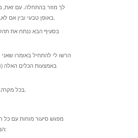
לך מוזר בהתחלה. עם זאת, מ
באופן טבעי ובין אם לא, השם שתבחר בסופו של דבר יגדיר את הקשר שיש לך עם אותו פרויקט, בן אדם או בעל חיים.
בסעיף הבא ננתח את תהלי
הרשו לי להתחיל באומרו שאני ל
באמצעות הכלים האלה (ונ
בכל מקרה, אין כאן כלל זהב, אז בואו נסתכל על כל הדברים שאתה יכול לעשות כדי ליצור שם להקה טוב.
מפגש סיעור מוחות עם כל ח
המוזיקה שלך. אז, אספו את כולם, הזמינו פיצה מטייק, קחו עט ונייר ותתחילו לשאול את עצמכם: