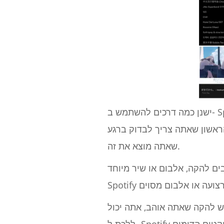
ישנן כמה דרכים להשתמש ב- Spotify (או בכל פלטפורמת סטרימינג אחרת, לצורך העניין) כדי לבחור את שם הלהקה שלך.
הראשון שאתה צריך לבדוק ברגע
שאתה מוצא את זה.
ם להקה, אלבום או שיר מיוחד.
יש להקה שאתה אוהב, אתה יכול
ללכת ל- Spotify ולגלול מטה לקטע "מעריצים אוהבים גם" כדי לראות אם יש תכונות משותפות בין הפרויקטים הדומים