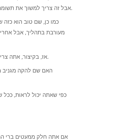
Thee Silver Mt. תזמורת זיכרון ציון), אבל זה צריך למשוך את תשומת ליבו של המאמין ולקבל מושג על המוזיקה שאתה יוצר.
כמו כן, שם טוב הוא כזה 
מעורבת בתהליך, אבל אחרי 
אז, בקיצור, אתה צריך שם שקל לזכור, מייצג את הצליל שלך, וכזה שכל חברי הלהקה ישמחו להיות מיוצגים על ידו.
האם שם להקה מגניב מג
כפי שאתה יכול לראות, ככל ש
אם אתה חלק ממעטים ברי המז