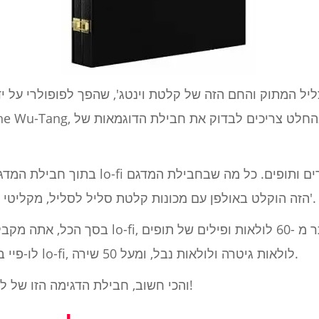
 המתוק והחם הזה של קלטת וינטג', שהפך לפופולרי על ידי אלב
בתוך חבילת המדגם תמצאו מגוון רחב של לולא
הזה הוקלט באולפן עם מכונות קלטת סליל לסליל, מקליטי קלטות ושאר חלקי חומרה וינטג'.
לו-פיי בס, יותר מ-170 דגימות לפסנתר lo-fi, לולאות גיטרה ולולאות נבל, ומעל 50 שירה.
והכי חשוב, חבילת הדגימה הזו של לופי היפ הופ היא בחינם לחלוטין!