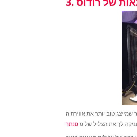
מאות של רודוס
 את אווירת ה- lo-fi מאשר המקלדת של רודוס. חבילת הדגימות החינמית הזו של lofi היא פשוטה
ניקה לך את הצליל של פ