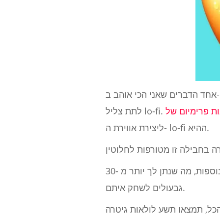
אחד הדברים שאני הכי אוהב ב- lo-fi הוא שאתה יכול לקחת כמעט כל מקור שאתה יכול לחשוב עליו ולהפחית את איכותו כדי
לתת צליל lo-fi.
ליצירת אווירת ה- lo-fi ההיא.
כל לולאת גיטרה בחבילה זו נערמה בקפידה עם שתיים עד שלוש שכבות ווקאליות וגיטרה נוספות, מה שנתן לך יותר מ -30
גבעולים לשחק איתם.
 לולאות גיטרה lo-fi, שמונה כובעי היי, שמונה שירות lo-fi, 15 בסים ו- 808s, 21 לולאות מנגינה לופי,