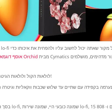
מבית Cymatics מציע מגוון רחב של חומרי מקור מדהימים, מושלמים
אוסף דוגמאות פרימיום של Orchid
לולאות הקול ולולאות הגיטרה בחבילה זו מטורפות לחלוטין!
בסך הכל, תמצאו תשע