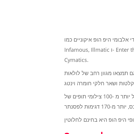
ומי היפ הופ איקוניים כמו The
Cymatics.
ות lo-fi מעובדות אנלוגי, דגימות, מכשירים ותופים. כל מה שבחבילת המדגם
בסך הכל, אתה מקבל יותר מ -100 צילומי תופים של lo-fi, יותר מ -60 לולאות ופילים של תופים lo-fi, יותר מ-15 צילומי