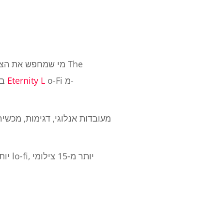
מי שמחפש את הצליל
o-Fi מ-
Eternity L
Infamous, Illmatic ו- Enter the Wu-Tang, בהחלט צריכים לבדוק את חבילת הדוגמאות של