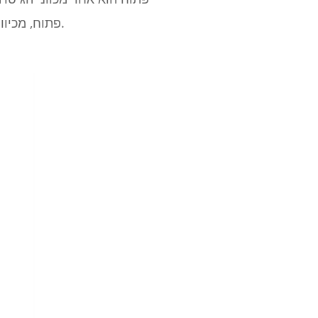
אוהב כוונון E פתוח, מכיוון שהוא פותח את הגיטרה בצורה עוצמתית מבלי שיהיה צורך לבצע שינויים רבים.