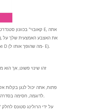
הסורג השני של חוט A (הופך אותו ל- B), ואת האצבע הטבעת שלך על הסורג השני של מחרוזת D (מה שהופך אותו ל- E).
לדוגמה, חסימה בסדרה השלישית נותנת לך אקורד ג'י מז'ור, ואילו חסימה בסדרה החמישית נותנת לך אקורד א מז'ור.