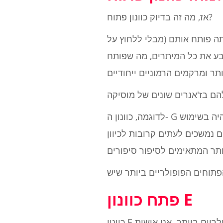
אז, מה זה בדיוק כוונון פתוח?
תה פותח אותם (מבלי ללחוץ על
צבע את כל המיתרים, מה שפותח
לדוגמה, כוונון ה- G הפתוח כבר מזמן מרכיב עיקרי בבלוז ורוק. הוא היה מועדף על אגדת הבלוז רוברט ג'ונסון והיה בשימוש
ובות לכיוון D פתוח או C פתוח כדי להתחבר
פתח כוונון E
כוונון E פתוח הוא אחד מכווני הגיטרה הפתוחים הראשונים שנדון בהם, מכיוון שהוא גם אחד הפופולריים ביותר. אני אישית