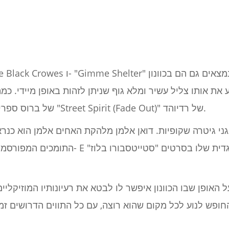
ת אותו צליל עשיר ומלא גוף שניתן לזהות באופן מיידי. כמה דוגמאות 
את "Born to Run" של ברוס ספרינגסטין ואת "Street Spirit (Fade Out)" של רדיוהד.
התומכים המפורסמים ביותר שלה. אלמן השתמ
האופן שבו הכוונון איפשר לו לבטא את רעיונותיו המוזיקליים בח