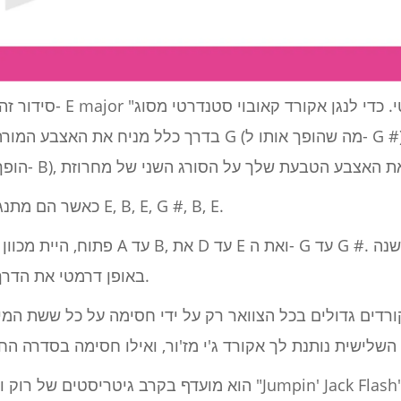
סידור זה משקף את התווים 
בדרך כלל מניח את האצבע המורה על הסורג הראשון של מחרוזת
כאשר הם מתנגשים, התווים, מנמוך לגבוה, יהיו E, B, E, G #, B, E.
באופן דרמטי את הדרך שבה אתה יכול לנגן בכלי שלך.