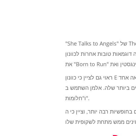
"She Talks to Angels" של The Black Crowes ו- "Gimme Shelter" של הרולינג סטונס נמצאים גם הם בכוונון E פתוח,
טובות אחרות לכוונון E פתוח כוללות
ראוי גם לציין כי כוונון E פתוח הוא בחירה עבור נגני גיטרה שקופיות. דואן אלמן מלהקת האחים אלמן הוא כנראה אחד
ש ב- E פתוח לסולו הגיטרה האגדית שלו בסרטים "סטייטסבורו בלוז"
ו"חלומות".
ופשיות רבה יותר, וציין כי ה- E