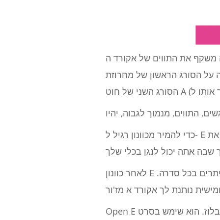
של אקורד ה- E major "קאובוי" בכוונון סטנדרטי. כדי לנגן אקורד קאובוי סטנדרטי מסוג E, אתה
 G (מה שהופך אותו ל- G #), את האצבע האמצעית שלך על
כדי להמיר מכוונון רגיל ל- E פתוח, היית מכוון את A עד B, את D עד E ואת ה- G עד G #. זהו שינוי פשוט, אך הוא משנה
לאחר כוונון E פתוח, אתה יכול לנגן בקלות אקורדים גדולים בכל הצוואר רק על ידי חסימה על כל ששת המיתרים בכל סדרה.
Open E הוא מועדף בקרב גיטריסטים של רוק ובלוז. הוא שימש בסרט "Jumpin' Jack Flash" על ידי הרולינג סטונס לחלק