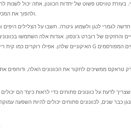
י. בעזרת טוויסט פשוט של יתדות הכוונון, אתה יכול לשנות ל
ולהפוך את המכשיר למשהו חדש כמעט לחלוטין.
 חדשה לגמרי לנגן ולשמוע גיטרה. חשבו על הצלילים היפים ו
יים והחזקים של רוברט ג'ונסון. אגדות אלה השתמשו בכוונוני
האיקוניים שלהן. אפילו רוקרים כמו קית ריצ'רדס ספרו קצת קסם עם כו
דרק טראקס ממשיכים לחקור את הכוונונים האלה, ודוחפים את
שצריך לדעת על כוונונים פתוחים כדי לראות כיצד הם יכולי
ן כבר שנים, לכוונונים פתוחים יכולים להיות השפעה עמוק
מה