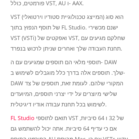
פורמטים, כולל VST, AU ו- AAX.
VST (המייצג טכנולוגיית סטודיו וירטואלי) הוא סוג
של תוסף הנפוץ בתוך FL Studio. ישנם מכשירי
VST (VSTi) ואפקטים של VST, שחלקם מגיעים עם
תחנת העבודה שלך ואחרים שניתן לרכוש בנפרד.
תוספי מלאי הם תוספים שמגיעים עם ה- DAW
שלך. תוספים אלה בדרך כלל מוגבלים לשימוש ב-
DAW המקורי שלהם. לעומת זאת, תוספים של צד
שלישי מיוצרים על ידי יצרני תוספים, המיועדים
לשימוש בכל תחנת עבודה אודיו דיגיטלית.
תואם לתוספי VST של 32 ו 64 סיביות,
FL Studio
אם כי עדיף 64 סיביות. אתה יכול להשתמש גם
בפורמט התוסף AU מבוסס Mac, אם כי VSTs עדיין