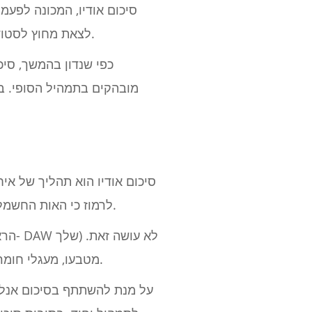
סיכום אודיו, המכונה לפעמ
לצאת מחוץ לסטודיו בחדר השינה שלך. יצירת מסלול מלוטש אינה עוסקת רק ביצירתיות, אלא גם באסטרטגיה.
כפי שנדון בהמשך, סי
מובהקים בתמהיל הסופי. במ
סיכום אודיו הוא תהליך של אי
לרמוז כי האות החשמלי מעובד באמצעות ציוד אנלוגי כלשהו, וזו הסיבה שסיכום מכונה לעתים קרובות סיכום אנלוגי.
מטבעו, מעגלי חומרה מציגים "פגמים" עדינים, המכונים לפעמים לא לינאריות, שיכולים לספק חום ואופי למסלול.
על מנת להשתתף בסיכום אנלוג