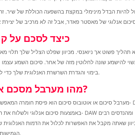
כול להיות הבדל מינימלי במקצת בהשפעה הכוללת של שיר. ז
כיצד לסכם על קו
א תהליך פשוט אך ניואנסי. מכיוון שפלט הצליל שלך תלוי מא
וי להישמע שונה לחלוטין מזה של אחר. סיכום השמע עצמו הו
בימוי והגדרת השרשרת האנלוגית שלך כדי לרצועות השמע שלך יעברו דרכם.
מהו מערבל מסכם או אוטובוס סיכום?
מערבל סיכום או אוטובוס סיכום הוא פיסת חומרה המאפשרת לך לשלוח רצ
באמצעות סיכום אנלוגי ולשלוח את האות החשמלי המעובד בחזר
יוון שאתה מקבל את האפשרות לכלול את הדמות האנלוגית 
הגמישות הנובעת מעיבוד אודיו דיגיטלית.