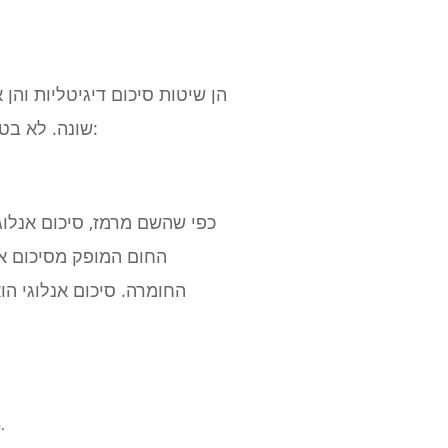
הן שיטות סיכום דיגיטליות והן 
שונה. לא בטוח אם עליך לעבד באמצעות סיכום אנלוגי או סיכום דיגיטלי? להלן שתי השיטות שהושוו לעיון:
כפי שהשם מרמז, סיכום אנלוגי
החום המופק מסיכום אנל
החומרה. סיכום אנלוגי הו
חלק מהמאזינים אומרים שלמוזיקה מסוכמת אנלוגית יש שדה סטריאו נוכח יותר או הפרדה בין הרצועות השונות.