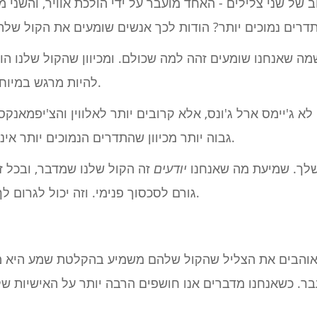
ל שני צלילים - האחד מועבר על ידי הולכת אוויר, והשני מ
שמה שאנחנו שומעים זהה למה שכולם. ומכיוון שהקול שלנו הוא 
להיות מרגש במיוחד כששומעים הקלטה של עצמנו.
א ג'יימס ארל ג'ונס, אלא קרובים יותר לאלווין והצ'יפמאנק
גבוה יותר מכיוון שהתדרים הנמוכים יותר אינם מוגברים על ידי העצמות שלך.
שלך. שמיעת מה שאנחנו
יודעים
זה הקול שלנו שמדבר, ובכל ז
גורם לסכסוך פנימי. וזה יכול לגרום לך לא לאהוב את צליל הקול שלך.
והבים את הצליל שהקול שלהם משמיע בהקלטת שמע היא מכי
בר. כשאנחנו מדברים אנו חושפים הרבה יותר על האישיות ש