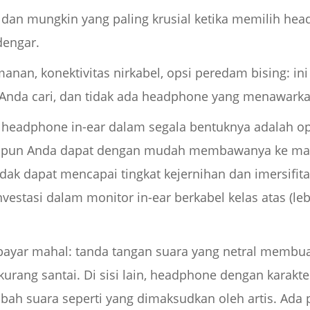
 dan mungkin yang paling krusial ketika memilih hea
dengar.
amanan, konektivitas nirkabel, opsi peredam bising: i
n Anda cari, dan tidak ada headphone yang menawar
 headphone in-ear dalam segala bentuknya adalah op
ipun Anda dapat dengan mudah membawanya ke man
dak dapat mencapai tingkat kejernihan dan imersifit
nvestasi dalam monitor in-ear berkabel kelas atas (leb
dibayar mahal: tanda tangan suara yang netral memb
 kurang santai. Di sisi lain, headphone dengan karak
bah suara seperti yang dimaksudkan oleh artis. Ada