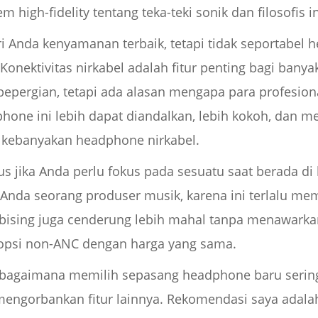
high-fidelity tentang teka-teki sonik dan filosofis in
Anda kenyamanan terbaik, tetapi tidak seportabel h
onektivitas nirkabel adalah fitur penting bagi banya
epergian, tetapi ada alasan mengapa para profesi
one ini lebih dapat diandalkan, lebih kokoh, dan m
a kebanyakan headphone nirkabel.
s jika Anda perlu fokus pada sesuatu saat berada di 
ika Anda seorang produser musik, karena ini terlalu 
bising juga cenderung lebih mahal tanpa menawarkan
opsi non-ANC dengan harga yang sama.
 bagaimana memilih sepasang headphone baru serin
 mengorbankan fitur lainnya. Rekomendasi saya adal