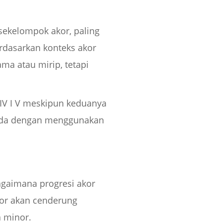
 sekelompok akor, paling
rdasarkan konteks akor
ma atau mirip, tetapi
i IV I V meskipun keduanya
eda dengan menggunakan
agaimana progresi akor
yor akan cenderung
a minor.