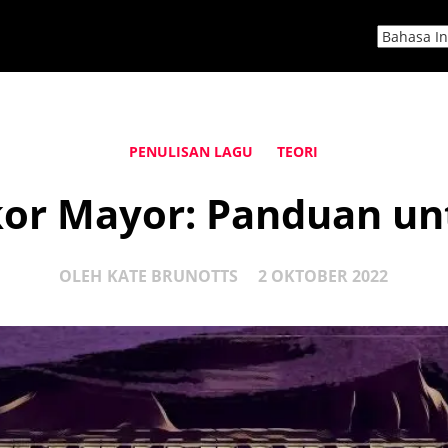
PENULISAN LAGU
TEORI
kor Mayor: Panduan u
OLEH
KATE BRUNOTTS
2 OKTOBER 2022