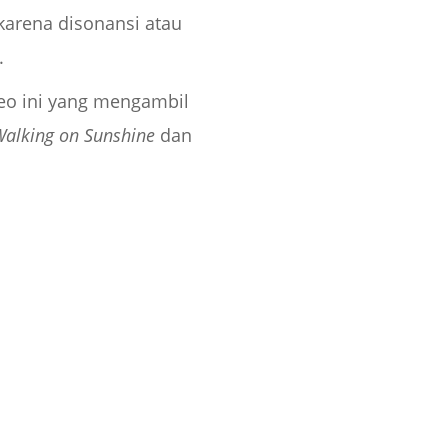
karena disonansi atau
.
deo ini yang mengambil
alking on Sunshine
dan