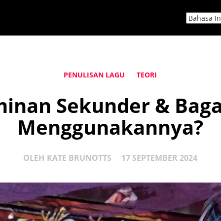
PENULISAN LAGU
TEORI
minan Sekunder & Bag
Menggunakannya?
OLEH
KATE BRUNOTTS
17 SEPTEMBER 2024