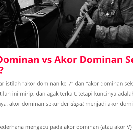
Dominan vs Akor Dominan S
?
r istilah "akor dominan ke-7" dan "akor dominan se
stilah ini mirip, dan agak terkait, tetapi kuncinya a
nya, akor dominan sekunder
dapat
menjadi akor domin
ederhana mengacu pada akor dominan (atau akor V) y