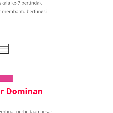
kala ke-7 bertindak
er membantu berfungsi
or Dominan
membuat perbedaan besar