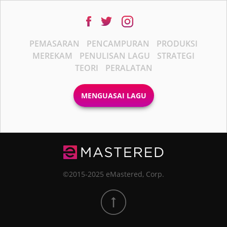
PEMASARAN
PENCAMPURAN
PRODUKSI
MEREKAM
PENULISAN LAGU
STRATEGI
TEORI
PERALATAN
MENGUASAI LAGU
©2015-2025 eMastered, Corp.