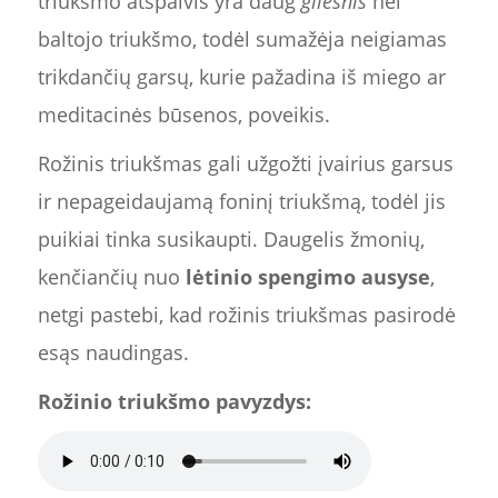
triukšmo atspalvis yra daug
gilesnis
nei
baltojo triukšmo, todėl sumažėja neigiamas
trikdančių garsų, kurie pažadina iš miego ar
meditacinės būsenos, poveikis.
Rožinis triukšmas gali užgožti įvairius garsus
ir nepageidaujamą foninį triukšmą, todėl jis
puikiai tinka susikaupti. Daugelis žmonių,
kenčiančių nuo
lėtinio spengimo ausyse
,
netgi pastebi, kad rožinis triukšmas pasirodė
esąs naudingas.
Rožinio triukšmo pavyzdys: