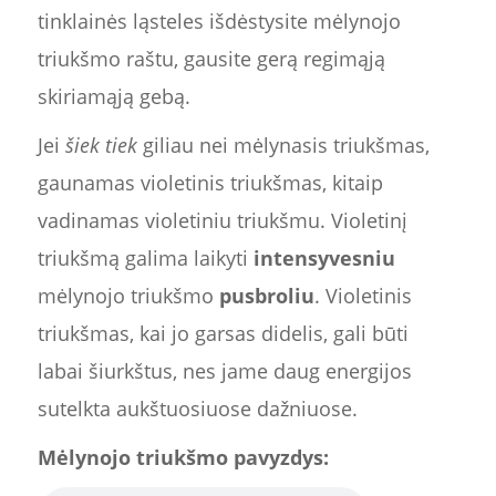
tinklainės ląsteles išdėstysite mėlynojo
triukšmo raštu, gausite gerą regimąją
skiriamąją gebą.
Jei
šiek tiek
giliau nei mėlynasis triukšmas,
gaunamas violetinis triukšmas, kitaip
vadinamas violetiniu triukšmu. Violetinį
triukšmą galima laikyti
intensyvesniu
mėlynojo triukšmo
pusbroliu
. Violetinis
triukšmas, kai jo garsas didelis, gali būti
labai šiurkštus, nes jame daug energijos
sutelkta aukštuosiuose dažniuose.
Mėlynojo triukšmo pavyzdys: