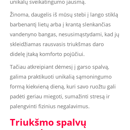
unikalų sveikatingumo jausmą.
Žinoma, daugelis iš mūsų stebi į lango stiklą
barbenantį lietų arba į krantą slenkančias
vandenyno bangas, nesusimąstydami, kad jų
skleidžiamas rausvasis triukšmas daro
didelę įtaką komforto pojūčiui.
Tačiau atkreipiant dėmesį į garso spalvą,
galima praktikuoti unikalią sąmoningumo
formą kiekvieną dieną, kuri savo ruožtu gali
padėti geriau miegoti, sumažinti stresą ir
palengvinti fizinius negalavimus.
Triukšmo spalvų