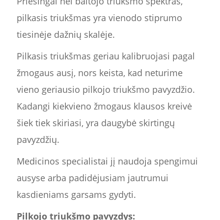
Priešingai nei baltojo triukšmo spektras,
pilkasis triukšmas yra vienodo stiprumo
tiesinėje dažnių skalėje.
Pilkasis triukšmas geriau kalibruojasi pagal
žmogaus ausį, nors keista, kad neturime
vieno geriausio pilkojo triukšmo pavyzdžio.
Kadangi kiekvieno žmogaus klausos kreivė
šiek tiek skiriasi, yra daugybė skirtingų
pavyzdžių.
Medicinos specialistai jį naudoja spengimui
ausyse arba padidėjusiam jautrumui
kasdieniams garsams gydyti.
Pilkojo triukšmo pavyzdys: