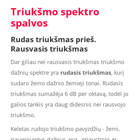
Triukšmo spektro
spalvos
Rudas triukšmas prieš.
Rausvasis triukšmas
Dar giliau nei rausvasis triukšmas triukšmo
dažnių spektre yra
rudasis triukšmas
, kurį
sudaro žemo dažnio žemieji tonai. Rudasis
triukšmas sumažėja 6 dB per oktavą, todėl jo
galios tankis yra daug didesnis nei rausvojo
triukšmo.
Keletas rudojo triukšmo pavyzdžių - žemi,
riaumojantys dažniai, pvz., griaustinio ar