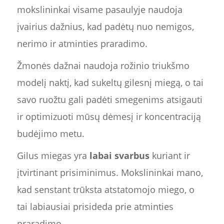
mokslininkai visame pasaulyje naudoja
įvairius dažnius, kad padėtų nuo nemigos,
nerimo ir atminties praradimo.
Žmonės dažnai naudoja rožinio triukšmo
modelį naktį, kad sukeltų gilesnį miegą, o tai
savo ruožtu gali padėti smegenims atsigauti
ir optimizuoti mūsų dėmesį ir koncentraciją
budėjimo metu.
Gilus miegas yra
labai svarbus
kuriant ir
įtvirtinant prisiminimus. Mokslininkai mano,
kad senstant trūksta atstatomojo miego, o
tai labiausiai prisideda prie atminties
praradimo.