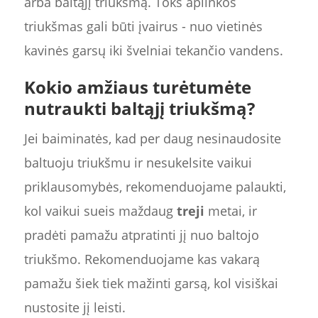
arba baltąjį triukšmą. Toks aplinkos
triukšmas gali būti įvairus - nuo vietinės
kavinės garsų iki švelniai tekančio vandens.
Kokio amžiaus turėtumėte
nutraukti baltąjį triukšmą?
Jei baiminatės, kad per daug nesinaudosite
baltuoju triukšmu ir nesukelsite vaikui
priklausomybės, rekomenduojame palaukti,
kol vaikui sueis maždaug
treji
metai, ir
pradėti pamažu atpratinti jį nuo baltojo
triukšmo. Rekomenduojame kas vakarą
pamažu šiek tiek mažinti garsą, kol visiškai
nustosite jį leisti.