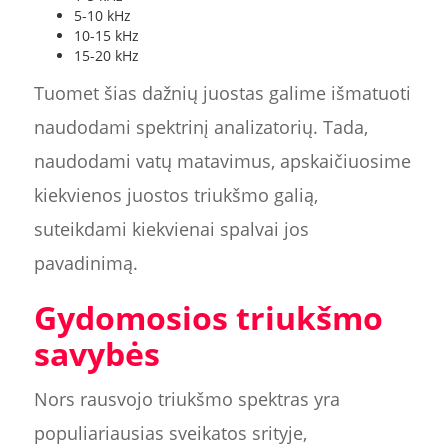
5-10 kHz
10-15 kHz
15-20 kHz
Tuomet šias dažnių juostas galime išmatuoti
naudodami spektrinį analizatorių. Tada,
naudodami vatų matavimus, apskaičiuosime
kiekvienos juostos triukšmo galią,
suteikdami kiekvienai spalvai jos
pavadinimą.
Gydomosios triukšmo
savybės
Nors rausvojo triukšmo spektras yra
populiariausias sveikatos srityje,