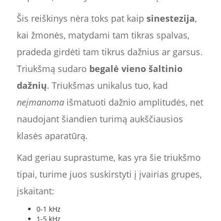
Šis reiškinys nėra toks pat kaip
sinestezija
,
kai žmonės, matydami tam tikras spalvas,
pradeda girdėti tam tikrus dažnius ar garsus.
Triukšmą sudaro
begalė vieno šaltinio
dažnių
. Triukšmas unikalus tuo, kad
neįmanoma
išmatuoti dažnio amplitudės, net
naudojant šiandien turimą aukščiausios
klasės aparatūrą.
Kad geriau suprastume, kas yra šie triukšmo
tipai, turime juos suskirstyti į įvairias grupes,
įskaitant:
0-1 kHz
1-5 kHz