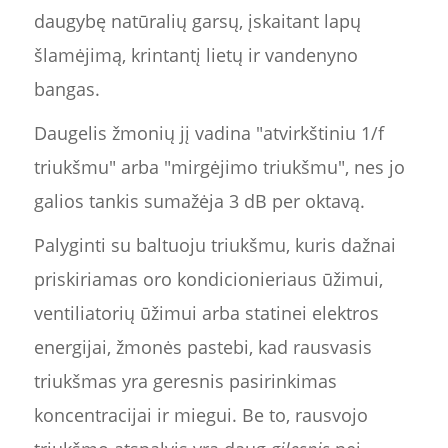
daugybę natūralių garsų, įskaitant lapų
šlamėjimą, krintantį lietų ir vandenyno
bangas.
Daugelis žmonių jį vadina "atvirkštiniu 1/f
triukšmu" arba "mirgėjimo triukšmu", nes jo
galios tankis sumažėja 3 dB per oktavą.
Palyginti su baltuoju triukšmu, kuris dažnai
priskiriamas oro kondicionieriaus ūžimui,
ventiliatorių ūžimui arba statinei elektros
energijai, žmonės pastebi, kad rausvasis
triukšmas yra geresnis pasirinkimas
koncentracijai ir miegui. Be to, rausvojo