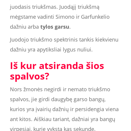
juodasis triukšmas. Juodąjį triukšmą
mėgstame vadinti Simono ir Garfunkelio
dažniu arba
tylos garsu
.
Juodojo triukšmo spektrinis tankis kiekvienu
dažniu yra apytiksliai lygus nuliui.
Iš kur atsiranda šios
spalvos?
Nors žmonės negirdi ir nemato triukšmo
spalvos, jie girdi daugybę garso bangų,
kurios yra įvairių dažnių ir persidengia viena
ant kitos. Aiškiau tariant, dažniai yra bangų
virpesiai, kurie vyksta kas sekundę.