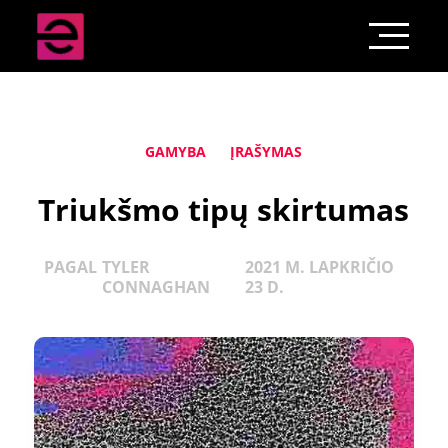
GAMYBA
ĮRAŠYMAS
Triukšmo tipų skirtumas
PAGAL
TYLER
2021 M. LAPKRIČIO
CONNAGHAN
23 D.