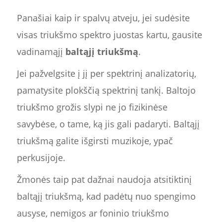
Panašiai kaip ir spalvų atveju, jei sudėsite
visas triukšmo spektro juostas kartu, gausite
vadinamąjį
baltąjį triukšmą
.
Jei pažvelgsite į jį per spektrinį analizatorių,
pamatysite plokščią spektrinį tankį. Baltojo
triukšmo grožis slypi ne jo fizikinėse
savybėse, o tame, ką jis gali padaryti. Baltąjį
triukšmą galite išgirsti muzikoje, ypač
perkusijoje.
Žmonės taip pat dažnai naudoja atsitiktinį
baltąjį triukšmą, kad padėtų nuo spengimo
ausyse, nemigos ar foninio triukšmo