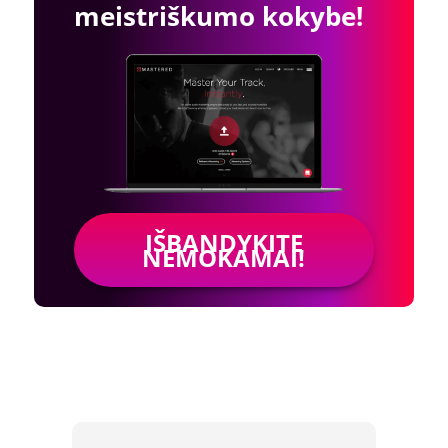
meistriškumo kokybe!
IŠBANDYKITE
NEMOKAMAI!