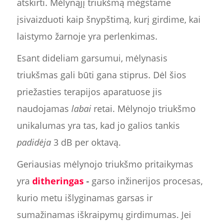
atskirti. Mėlynąjį triukšmą mėgstame
įsivaizduoti kaip šnypštimą, kurį girdime, kai
laistymo žarnoje yra perlenkimas.
Esant dideliam garsumui, mėlynasis
triukšmas gali būti gana stiprus. Dėl šios
priežasties terapijos aparatuose jis
naudojamas
labai
retai. Mėlynojo triukšmo
unikalumas yra tas, kad jo galios tankis
padidėja
3 dB per oktavą.
Geriausias mėlynojo triukšmo pritaikymas
yra
ditheringas
-
garso inžinerijos procesas,
kurio metu išlyginamas garsas ir
sumažinamas iškraipymų girdimumas. Jei