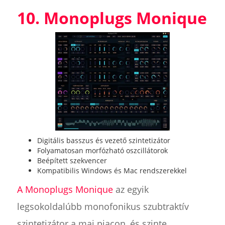
10. Monoplugs Monique
Digitális basszus és vezető szintetizátor
Folyamatosan morfózható oszcillátorok
Beépített szekvencer
Kompatibilis Windows és Mac rendszerekkel
A Monoplugs Monique
az egyik
legsokoldalúbb monofonikus szubtraktív
szintetizátor a mai piacon, és szinte