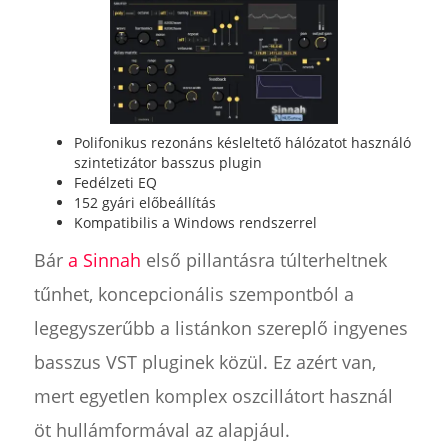
Polifonikus rezonáns késleltető hálózatot használó
szintetizátor basszus plugin
Fedélzeti EQ
152 gyári előbeállítás
Kompatibilis a Windows rendszerrel
Bár
a Sinnah
első pillantásra túlterheltnek
tűnhet, koncepcionális szempontból a
legegyszerűbb a listánkon szereplő ingyenes
basszus VST pluginek közül. Ez azért van,
mert egyetlen komplex oszcillátort használ
öt hullámformával az alapjául.