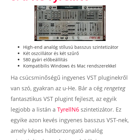
High-end analóg stílusú basszus szintetizátor
Két oszcillátor és két szűrő
580 gyári előbeállítás
Kompatibilis Windows és Mac rendszerekkel
Ha csúcsminőségű ingyenes VST pluginekről
van szó, gyakran az u-He. Bár a cég
rengeteg
fantasztikus VST plugint fejleszt, az egyik
legjobb a listán a
TyrellN6
szintetizátor. Ez
egyike azon kevés ingyenes basszus VST-nek,
amely képes hátborzongató analóg