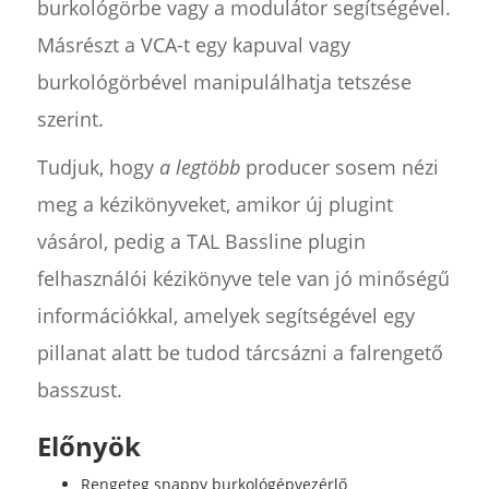
burkológörbe vagy a modulátor segítségével.
Másrészt a VCA-t egy kapuval vagy
burkológörbével manipulálhatja tetszése
szerint.
Tudjuk, hogy
a legtöbb
producer sosem nézi
meg a kézikönyveket, amikor új plugint
vásárol, pedig a TAL Bassline plugin
felhasználói kézikönyve tele van jó minőségű
információkkal, amelyek segítségével egy
pillanat alatt be tudod tárcsázni a falrengető
basszust.
Előnyök
Rengeteg snappy burkológépvezérlő