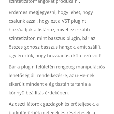
szintetizátorhangokat produkálni.
Érdemes megjegyezni, hogy lehet, hogy
csalunk azzal, hogy ezt a VST plugint
hozzáadjuk a listához, mivel ez inkább
szintetizátor, mint basszus plugin, bár az
összes gonosz basszus hangok, amit szállít,
úgy éreztük, hogy hozzáadása kötelező volt!
Bár a plugin felületén rengeteg manipulációs
lehetőség áll rendelkezésre, az u-He-nek
sikerült mindent elég tisztán tartania a
könnyű beállítás érdekében.
Az oszcillátorok gazdagok és erőteljesek, a
burkológörbék melegek és részletesek, a