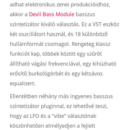
adhat elektronikus zenei produkcióidhoz,
akkor a
Devil Bass Module
basszus
szintetizátor kiváló választás. Ez a VST eszköz
két oszcillátort használ, és 18 különböző
hullámformát csomagol. Rengeteg klassz
funkciót kap, többek között egy szűrőt
állítható vágási frekvenciával, egy kihúzható
erősítő burkológörbét és egy kétsávos
equalizert.
Ellentétben néhány más ingyenes basszus
szintetizátor pluginnal, ez lehetővé teszi,
hogy az LFO és a "vibe" választónak
köszönhetően elmélyedjen a fejlett