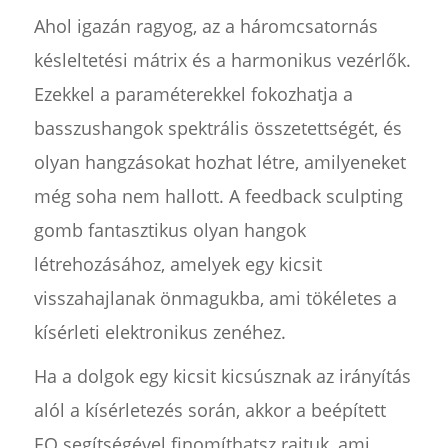
Ahol igazán ragyog, az a háromcsatornás
késleltetési mátrix és a harmonikus vezérlők.
Ezekkel a paraméterekkel fokozhatja a
basszushangok spektrális összetettségét, és
olyan hangzásokat hozhat létre, amilyeneket
még soha nem hallott. A feedback sculpting
gomb fantasztikus olyan hangok
létrehozásához, amelyek egy kicsit
visszahajlanak önmagukba, ami tökéletes a
kísérleti elektronikus zenéhez.
Ha a dolgok egy kicsit kicsúsznak az irányítás
alól a kísérletezés során, akkor a beépített
EQ segítségével finomíthatsz rajtuk, ami