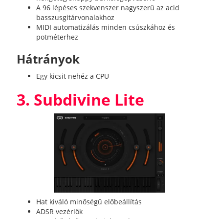
A 96 lépéses szekvenszer nagyszerű az acid
basszusgitárvonalakhoz
MIDI automatizálás minden csúszkához és
potméterhez
Hátrányok
Egy kicsit nehéz a CPU
3. Subdivine Lite
Hat kiváló minőségű előbeállítás
ADSR vezérlők