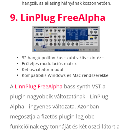
hangzik, az aliasing hiányának köszönhetően.
9. LinPlug FreeAlpha
32 hangú polifonikus szubtraktív szintézis
Erőteljes modulációs mátrix
Két oszcillátor modul
Kompatibilis Windows és Mac rendszerekkel
A
LinnPlug FreeAlpha
bass synth VST a
plugin nagyobbik változatának - LinPlug
Alpha - ingyenes változata. Azonban
megosztja a fizetős plugin legjobb
funkcióinak egy tonnáját és két oszcillátort a