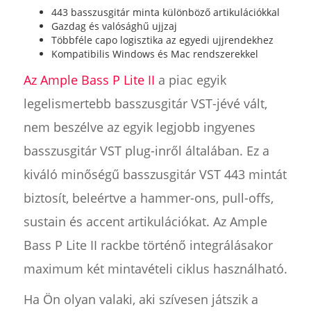
443 basszusgitár minta különböző artikulációkkal
Gazdag és valósághű ujjzaj
Többféle capo logisztika az egyedi ujjrendekhez
Kompatibilis Windows és Mac rendszerekkel
Az Ample Bass P Lite II
a piac egyik
legelismertebb basszusgitár VST-jévé vált,
nem beszélve az egyik legjobb ingyenes
basszusgitár VST plug-inről általában. Ez a
kiváló minőségű basszusgitár VST 443 mintát
biztosít, beleértve a hammer-ons, pull-offs,
sustain és accent artikulációkat. Az Ample
Bass P Lite II rackbe történő integrálásakor
maximum két mintavételi ciklus használható.
Ha Ön olyan valaki, aki szívesen játszik a