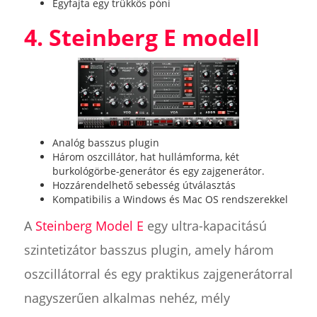
Egyfajta egy trükkös póni
4. Steinberg E modell
Analóg basszus plugin
Három oszcillátor, hat hullámforma, két
burkológörbe-generátor és egy zajgenerátor.
Hozzárendelhető sebesség útválasztás
Kompatibilis a Windows és Mac OS rendszerekkel
A
Steinberg Model E
egy ultra-kapacitású
szintetizátor basszus plugin, amely három
oszcillátorral és egy praktikus zajgenerátorral
nagyszerűen alkalmas nehéz, mély