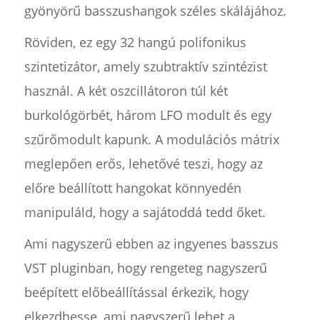
gyönyörű basszushangok széles skálájához.
Röviden, ez egy 32 hangú polifonikus
szintetizátor, amely szubtraktív szintézist
használ. A két oszcillátoron túl két
burkológörbét, három LFO modult és egy
szűrőmodult kapunk. A modulációs mátrix
meglepően erős, lehetővé teszi, hogy az
előre beállított hangokat könnyedén
manipuláld, hogy a sajátoddá tedd őket.
Ami nagyszerű ebben az ingyenes basszus
VST pluginban, hogy rengeteg nagyszerű
beépített előbeállítással érkezik, hogy
elkezdhesse, ami nagyszerű lehet a