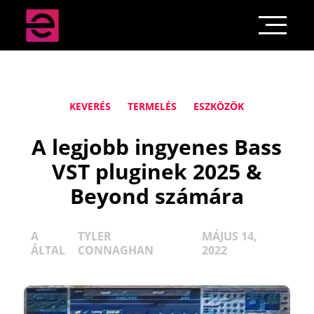
KEVERÉS
TERMELÉS
ESZKÖZÖK
A legjobb ingyenes Bass
VST pluginek 2025 &
Beyond számára
A
TYLER
MÁJUS 14,
ÁLTAL
CONNAGHAN
2022