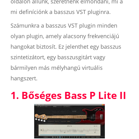
oldalon állunk, szeretnénk elmondani, mi a
mi definíciónk a basszus VST pluginra.
Számunkra a basszus VST plugin minden
olyan plugin, amely alacsony frekvenciájú
hangokat biztosít. Ez jelenthet egy basszus
szintetizátort, egy basszusgitárt vagy
bármilyen más mélyhangú virtuális
hangszert.
1. Bőséges Bass P Lite II