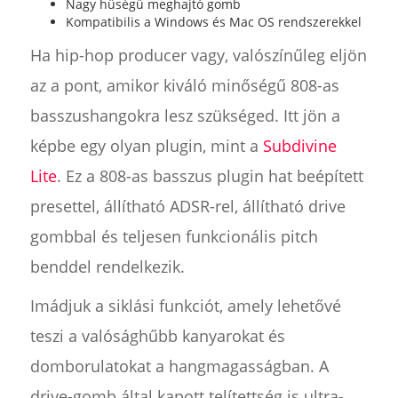
Nagy hűségű meghajtó gomb
Kompatibilis a Windows és Mac OS rendszerekkel
Ha hip-hop producer vagy, valószínűleg eljön
az a pont, amikor kiváló minőségű 808-as
basszushangokra lesz szükséged. Itt jön a
képbe egy olyan plugin, mint a
Subdivine
Lite
. Ez a 808-as basszus plugin hat beépített
presettel, állítható ADSR-rel, állítható drive
gombbal és teljesen funkcionális pitch
benddel rendelkezik.
Imádjuk a siklási funkciót, amely lehetővé
teszi a valósághűbb kanyarokat és
domborulatokat a hangmagasságban. A
drive-gomb által kapott telítettség is ultra-