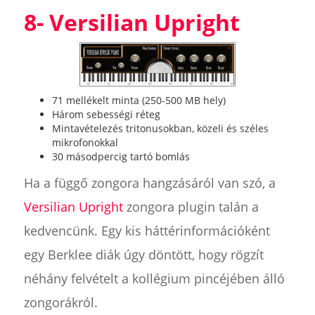
8- Versilian Upright
71 mellékelt minta (250-500 MB hely)
Három sebességi réteg
Mintavételezés tritonusokban, közeli és széles
mikrofonokkal
30 másodpercig tartó bomlás
Ha a függő zongora hangzásáról van szó, a
Versilian Upright
zongora plugin talán a
kedvencünk. Egy kis háttérinformációként
egy Berklee diák úgy döntött, hogy rögzít
néhány felvételt a kollégium pincéjében álló
zongorákról.