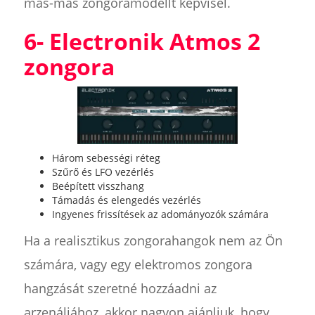
más-más zongoramodellt képvisel.
6- Electronik Atmos 2
zongora
Három sebességi réteg
Szűrő és LFO vezérlés
Beépített visszhang
Támadás és elengedés vezérlés
Ingyenes frissítések az adományozók számára
Ha a realisztikus zongorahangok nem az Ön
számára, vagy egy elektromos zongora
hangzását szeretné hozzáadni az
arzenáljához, akkor nagyon ajánljuk, hogy