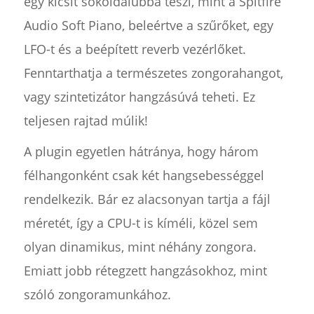
egy kicsit sokoldalúbbá teszi, mint a Spitfire
Audio Soft Piano, beleértve a szűrőket, egy
LFO-t és a beépített reverb vezérlőket.
Fenntarthatja a természetes zongorahangot,
vagy szintetizátor hangzásúvá teheti. Ez
teljesen rajtad múlik!
A plugin egyetlen hátránya, hogy három
félhangonként csak két hangsebességgel
rendelkezik. Bár ez alacsonyan tartja a fájl
méretét, így a CPU-t is kíméli, közel sem
olyan dinamikus, mint néhány zongora.
Emiatt jobb rétegzett hangzásokhoz, mint
szóló zongoramunkához.