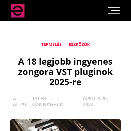
TERMELÉS
ESZKÖZÖK
A 18 legjobb ingyenes
zongora VST pluginok
2025-re
A
TYLER
ÁPRILIS 20,
ÁLTAL
CONNAGHAN
2022