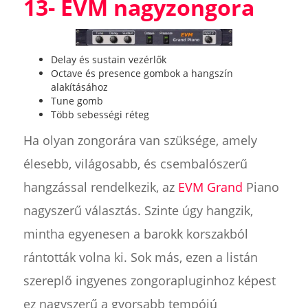
13- EVM nagyzongora
Delay és sustain vezérlők
Octave és presence gombok a hangszín
alakításához
Tune gomb
Több sebességi réteg
Ha olyan zongorára van szüksége, amely
élesebb, világosabb, és csembalószerű
hangzással rendelkezik, az
EVM Grand
Piano
nagyszerű választás. Szinte úgy hangzik,
mintha egyenesen a barokk korszakból
rántották volna ki. Sok más, ezen a listán
szereplő ingyenes zongorapluginhoz képest
ez nagyszerű a gyorsabb tempójú