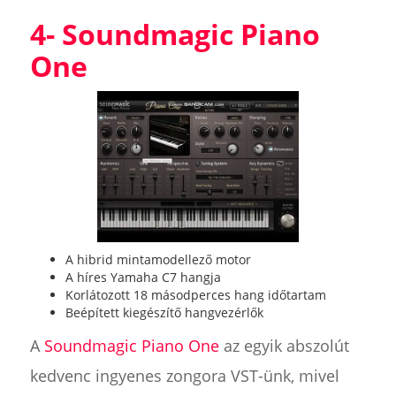
4- Soundmagic Piano
One
A hibrid mintamodellező motor
A híres Yamaha C7 hangja
Korlátozott 18 másodperces hang időtartam
Beépített kiegészítő hangvezérlők
A
Soundmagic Piano One
az egyik abszolút
kedvenc ingyenes zongora VST-ünk, mivel