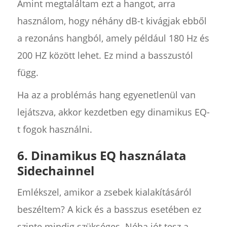
Amint megtaláltam ezt a hangot, arra
használom, hogy néhány dB-t kivágjak ebből
a rezonáns hangból, amely például 180 Hz és
200 HZ között lehet. Ez mind a basszustól
függ.
Ha az a problémás hang egyenetlenül van
lejátszva, akkor kezdetben egy dinamikus EQ-
t fogok használni.
6. Dinamikus EQ használata
Sidechainnel
Emlékszel, amikor a zsebek kialakításáról
beszéltem? A kick és a basszus esetében ez
szinte mindig szükséges. Néha jót tesz a