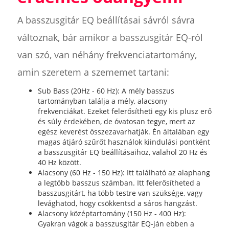
A basszusgitár EQ beállításai sávról sávra
változnak, bár amikor a basszusgitár EQ-ról
van szó, van néhány frekvenciatartomány,
amin szeretem a szememet tartani:
Sub Bass (20Hz - 60 Hz): A mély basszus
tartományban találja a mély, alacsony
frekvenciákat. Ezeket felerősítheti egy kis plusz erő
és súly érdekében, de óvatosan tegye, mert az
egész keverést összezavarhatják. Én általában egy
magas átjáró szűrőt használok kiindulási pontként
a basszusgitár EQ beállításaihoz, valahol 20 Hz és
40 Hz között.
Alacsony (60 Hz - 150 Hz): Itt található az alaphang
a legtöbb basszus számban. Itt felerősítheted a
basszusgitárt, ha több testre van szüksége, vagy
levághatod, hogy csökkentsd a sáros hangzást.
Alacsony középtartomány (150 Hz - 400 Hz):
Gyakran vágok a basszusgitár EQ-ján ebben a