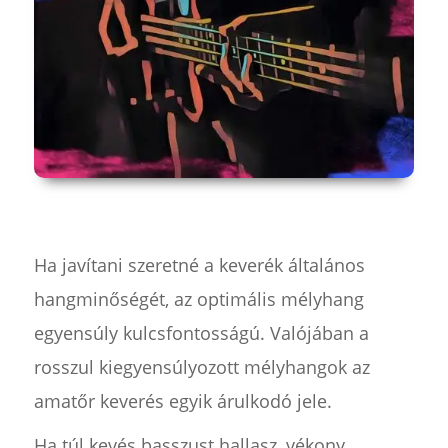
Ha javítani szeretné a keverék általános
hangminőségét, az optimális mélyhang
egyensúly kulcsfontosságú. Valójában a
rosszul kiegyensúlyozott mélyhangok az
amatőr keverés egyik árulkodó jele.
Ha túl kevés basszust hallasz, vékony,