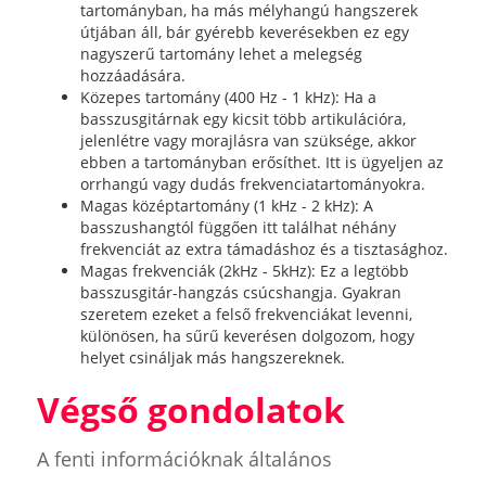
tartományban, ha más mélyhangú hangszerek
útjában áll, bár gyérebb keverésekben ez egy
nagyszerű tartomány lehet a melegség
hozzáadására.
Közepes tartomány (400 Hz - 1 kHz): Ha a
basszusgitárnak egy kicsit több artikulációra,
jelenlétre vagy morajlásra van szüksége, akkor
ebben a tartományban erősíthet. Itt is ügyeljen az
orrhangú vagy dudás frekvenciatartományokra.
Magas középtartomány (1 kHz - 2 kHz): A
basszushangtól függően itt találhat néhány
frekvenciát az extra támadáshoz és a tisztasághoz.
Magas frekvenciák (2kHz - 5kHz): Ez a legtöbb
basszusgitár-hangzás csúcshangja. Gyakran
szeretem ezeket a felső frekvenciákat levenni,
különösen, ha sűrű keverésen dolgozom, hogy
helyet csináljak más hangszereknek.
Végső gondolatok
A fenti információknak általános