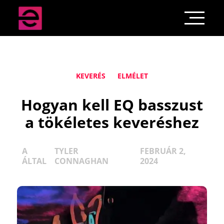
KEVERÉS
ELMÉLET
Hogyan kell EQ basszust
a tökéletes keveréshez
A
TYLER
FEBRUÁR 2,
ÁLTAL
CONNAGHAN
2024