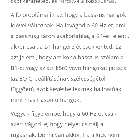
csökkentheted, és fordítva a basszusnál.
A fő probléma itt az, hogy a basszus hangok
idővel változnak. Ha levágod a 60 Hz-et, ami
a basszusgitáron gyakorlatilag a B1-et jelenti,
akkor csak a B1 hangerejét csökkented. Ez
azt jelenti, hogy amikor a basszus szólam a
B1-et vagy az azt körülvevő hangokat játssza
(az EQ Q beállításának szélességétől
függően), azok kevésbé lesznek hallhatóak,
mint más hasonló hangok.
Vegyük figyelembe, hogy a 60 Hz-et csak
azért vágod le, hogy helyet csinálj a
rúgásnak. De mi van akkor, ha a kick nem