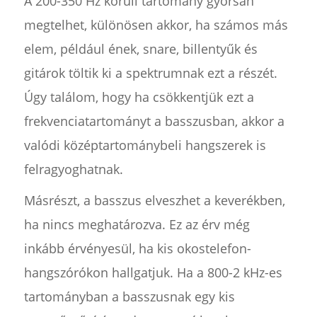
A 200-350 Hz körüli tartomány gyorsan
megtelhet, különösen akkor, ha számos más
elem, például ének, snare, billentyűk és
gitárok töltik ki a spektrumnak ezt a részét.
Úgy találom, hogy ha csökkentjük ezt a
frekvenciatartományt a basszusban, akkor a
valódi középtartománybeli hangszerek is
felragyoghatnak.
Másrészt, a basszus elveszhet a keverékben,
ha nincs meghatározva. Ez az érv még
inkább érvényesül, ha kis okostelefon-
hangszórókon hallgatjuk. Ha a 800-2 kHz-es
tartományban a basszusnak egy kis