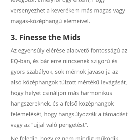
versenyezhet a keverékem más magas vagy
magas-középhangú elemeivel.
3. Finesse the Mids
Az egyensúly elérése alapvető fontosságú az
EQ-ban, és bár erre nincsenek szigorú és
gyors szabályok, sok mérnök javasolja az
alsó középhangok túlzott mértékű levágását,
hogy helyet csináljon más harmonikus
hangszereknek, és a felső középhangok
felemelését, hogy hangsúlyozzák a támadást
vagy az "ujjal való pengetést".
Ne feledje, hogy ez nem mindig működik,