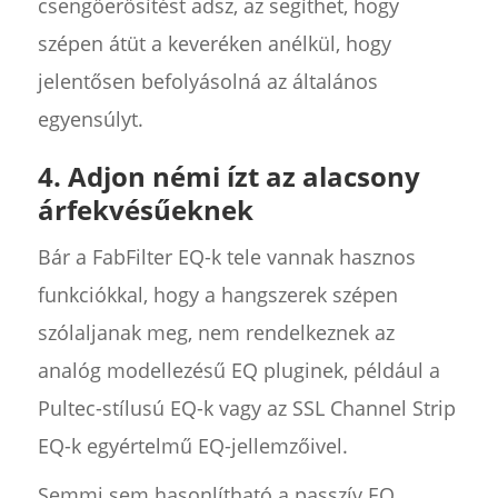
csengőerősítést adsz, az segíthet, hogy
szépen átüt a keveréken anélkül, hogy
jelentősen befolyásolná az általános
egyensúlyt.
4. Adjon némi ízt az alacsony
árfekvésűeknek
Bár a FabFilter EQ-k tele vannak hasznos
funkciókkal, hogy a hangszerek szépen
szólaljanak meg, nem rendelkeznek az
analóg modellezésű EQ pluginek, például a
Pultec-stílusú EQ-k vagy az SSL Channel Strip
EQ-k egyértelmű EQ-jellemzőivel.
Semmi sem hasonlítható a passzív EQ