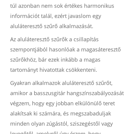
túl azonban nem sok értékes harmonikus
információt talál, ezért javaslom egy
aluláteresztő szűrő alkalmazását.
Az aluláteresztő szűrők a csillapítás
szempontjából hasonlóak a magasáteresztő
szűrőkhöz, bár ezek inkább a magas
tartományt hivatottak csökkenteni.
Gyakran alkalmazok aluláteresztő szűrőt,
amikor a basszusgitár hangszínszabályozását
végzem, hogy egy jobban elkülönülő teret
alakítsak ki számára, és megszabaduljak
minden olyan zúgástól, sziszegéstől vagy
levegőtől, amelyről úgy érzem, hogy