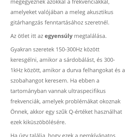
megegyeznek azokkal a frekvenciákkal,
amelyeket valójában a meleg akusztikus
gitárhangzás fenntartásához szeretnél.
Az ötlet itt az
egyensúly
megtalálása.
Gyakran szeretek 150-300Hz között
keresgélni, amikor a sárdobálást, és 300-
1kHz között, amikor a durva felhangokat és a
szobahangot keresem. Ha ebben a
tartományban vannak ultraspecifikus
frekvenciák, amelyek problémákat okoznak
Önnek, akkor egy szűk Q-értéket használhat
ezek kiküszöbölésére.
Ha úgy találja, hogy ezek a nemkívánatos