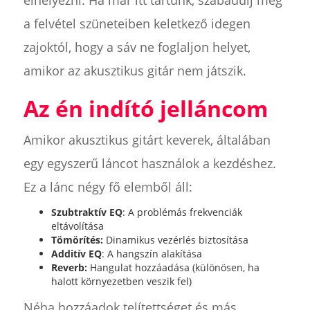
a felvétel szüneteiben keletkező idegen
zajoktól, hogy a sáv ne foglaljon helyet,
amikor az akusztikus gitár nem játszik.
Az én indító jelláncom
Amikor akusztikus gitárt keverek, általában
egy egyszerű láncot használok a kezdéshez.
Ez a lánc négy fő elemből áll:
Szubtraktív EQ
: A problémás frekvenciák
eltávolítása
Tömörítés:
Dinamikus vezérlés biztosítása
Additív EQ
: A hangszín alakítása
Reverb:
Hangulat hozzáadása (különösen, ha
halott környezetben veszik fel)
Néha hozzáadok telítettséget és más