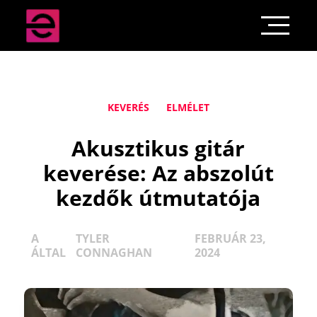
KEVERÉS
ELMÉLET
Akusztikus gitár
keverése: Az abszolút
kezdők útmutatója
A
TYLER
FEBRUÁR 23,
ÁLTAL
CONNAGHAN
2024