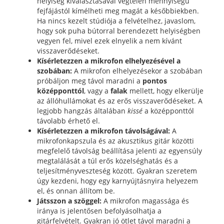
helyiség kiválasztásával végtelen mennyiségű
fejfájástól kímélheti meg magát a későbbiekben.
Ha nincs kezelt stúdiója a felvételhez, javaslom,
hogy sok puha bútorral berendezett helyiségben
vegyen fel, mivel ezek elnyelik a nem kívánt
visszaverődéseket.
Kísérletezzen a mikrofon elhelyezésével a
szobában:
A mikrofon elhelyezésekor a szobában
próbáljon meg távol maradni a
pontos
középponttól
, vagy a
falak
mellett, hogy elkerülje
az állóhullámokat és az erős visszaverődéseket. A
legjobb hangzás általában
kissé
a középponttól
távolabb érhető el.
Kísérletezzen a mikrofon távolságával:
A
mikrofonkapszula és az akusztikus gitár közötti
megfelelő távolság beállítása jelenti az egyensúly
megtalálását a túl erős közelséghatás és a
teljesítményveszteség között. Gyakran szeretem
úgy kezdeni, hogy egy karnyújtásnyira helyezem
el, és onnan állítom be.
Játsszon a szöggel:
A mikrofon magassága és
iránya is jelentősen befolyásolhatja a
gitárfelvételt. Gyakran jó ötlet távol maradni a