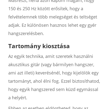
Másrészt, néha azon kapom magam, hogy
150 és 250 Hz között erősítek, hogy a
felvételemnek több melegséget és teltséget
adjak. Ez különösen hasznos lehet egy gyér
hangszerelésben.
Tartomány kiosztása
Az egyik technika, amit szeretek használni
akusztikus gitár (vagy bármilyen hangszer,
ami azt illeti) keverésénél, hogy kijelölök egy
tartományt, ahol élni fog. Ezzel biztosíthatod,
hogy egyik hangszered sem küzd egymással
a helyért.
Ebben az esetben eldöntheted, hogy az