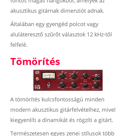
fontos magas hangokból, amelyek az
akusztikus gitárnak dimenziót adnak.
Általában egy gyengéd polcot vagy
aluláteresztő szűrőt választok 12 kHz-től
felfelé.
Tömörítés
A tömörítés kulcsfontosságú minden
modern akusztikus gitárfelvételhez, mivel
kiegyenlíti a dinamikát és rögzíti a gitárt.
Természetesen egyes zenei stílusok több