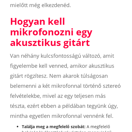
mielőtt még elkezdenéd.
Hogyan kell
mikrofonozni egy
akusztikus gitárt
Van néhány kulcsfontosságú változó, amit
figyelembe kell venned, amikor akusztikus
gitárt rögzítesz. Nem akarok túlságosan
belemenni a két mikrofonnal történő sztereó
felvételekbe, mivel az egy teljesen más
tészta, ezért ebben a példában tegyünk úgy,
mintha egyetlen mikrofonnal vennénk fel.
Találja meg a megfelelő szobát:
A megfelelő