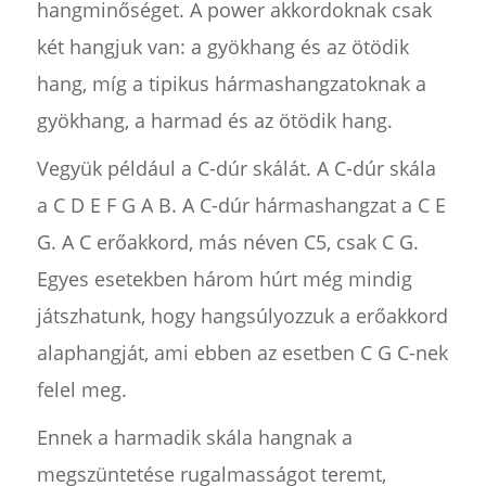
hangminőséget. A power akkordoknak csak
két hangjuk van: a gyökhang és az ötödik
hang, míg a tipikus hármashangzatoknak a
gyökhang, a harmad és az ötödik hang.
Vegyük például a C-dúr skálát. A C-dúr skála
a C D E F G A B. A C-dúr hármashangzat a C E
G. A C erőakkord, más néven C5, csak C G.
Egyes esetekben három húrt még mindig
játszhatunk, hogy hangsúlyozzuk a erőakkord
alaphangját, ami ebben az esetben C G C-nek
felel meg.
Ennek a harmadik skála hangnak a
megszüntetése rugalmasságot teremt,