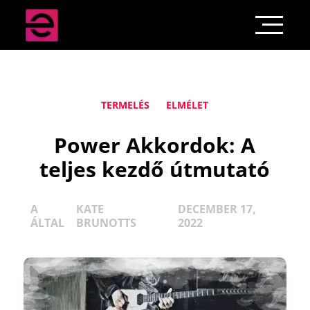
TERMELÉS
ELMÉLET
Power Akkordok: A
teljes kezdő útmutató
A
KATE
DECEMBER 17,
ÁLTAL
BRUNOTTS
2022