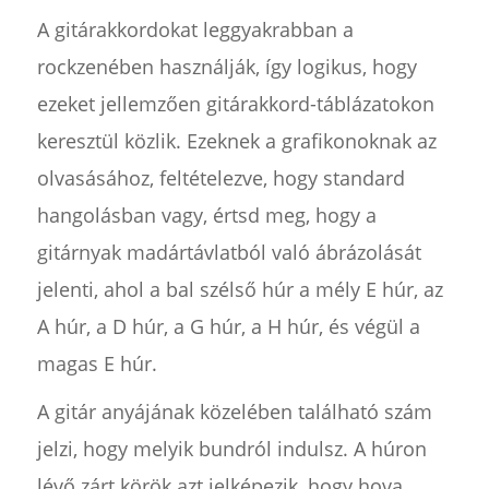
A gitárakkordokat leggyakrabban a
rockzenében használják, így logikus, hogy
ezeket jellemzően gitárakkord-táblázatokon
keresztül közlik. Ezeknek a grafikonoknak az
olvasásához, feltételezve, hogy standard
hangolásban vagy, értsd meg, hogy a
gitárnyak madártávlatból való ábrázolását
jelenti, ahol a bal szélső húr a mély E húr, az
A húr, a D húr, a G húr, a H húr, és végül a
magas E húr.
A gitár anyájának közelében található szám
jelzi, hogy melyik bundról indulsz. A húron
lévő zárt körök azt jelképezik, hogy hova