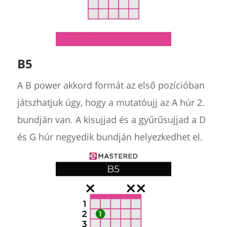
B5
A B power akkord formát az első pozícióban
játszhatjuk úgy, hogy a mutatóujj az A húr 2.
bundján van. A kisujjad és a gyűrűsujjad a D
és G húr negyedik bundján helyezkedhet el.