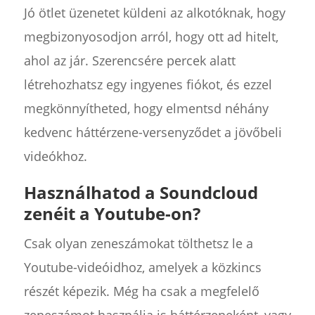
Jó ötlet üzenetet küldeni az alkotóknak, hogy
megbizonyosodjon arról, hogy ott ad hitelt,
ahol az jár. Szerencsére percek alatt
létrehozhatsz egy ingyenes fiókot, és ezzel
megkönnyítheted, hogy elmentsd néhány
kedvenc háttérzene-versenyződet a jövőbeli
videókhoz.
Használhatod a Soundcloud
zenéit a Youtube-on?
Csak olyan zeneszámokat tölthetsz le a
Youtube-videóidhoz, amelyek a közkincs
részét képezik. Még ha csak a megfelelő
zeneszámot használja is háttérzeneként, vagy