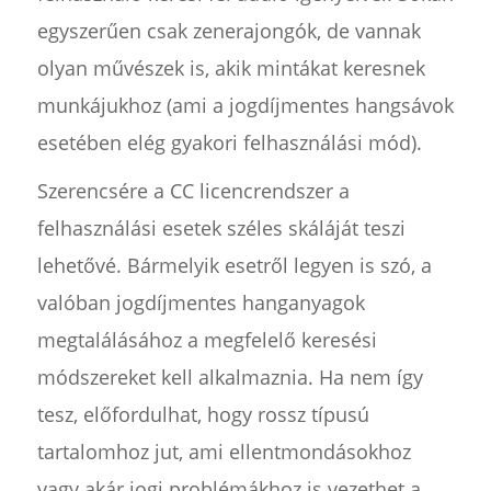
egyszerűen csak zenerajongók, de vannak
olyan művészek is, akik mintákat keresnek
munkájukhoz (ami a jogdíjmentes hangsávok
esetében elég gyakori felhasználási mód).
Szerencsére a CC licencrendszer a
felhasználási esetek széles skáláját teszi
lehetővé. Bármelyik esetről legyen is szó, a
valóban jogdíjmentes hanganyagok
megtalálásához a megfelelő keresési
módszereket kell alkalmaznia. Ha nem így
tesz, előfordulhat, hogy rossz típusú
tartalomhoz jut, ami ellentmondásokhoz
vagy akár jogi problémákhoz is vezethet a