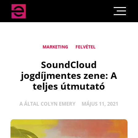
MARKETING
FELVÉTEL
SoundCloud
jogdíjmentes zene: A
teljes útmutató
A ÁLTAL
COLYN EMERY
MÁJUS 11, 2021