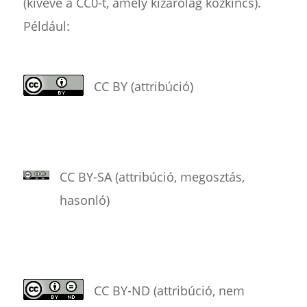
(kivéve a CC0-t, amely kizárólag közkincs).
Például:
CC BY (attribúció)
CC BY-SA (attribúció, megosztás,
hasonló)
CC BY-ND (attribúció, nem