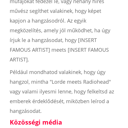
műfajokat fedezel le, vagy néhány híres
művész segíthet valakinek, hogy képet
kapjon a hangzásodról. Az egyik
megközelítés, amely jól működhet, ha úgy
írjuk le a hangzásodat, hogy [INSERT
FAMOUS ARTIST] meets [INSERT FAMOUS
ARTIST].
Például mondhatod valakinek, hogy úgy
hangzol, mintha "Lorde meets Radiohead"
vagy valami ilyesmi lenne, hogy felkeltsd az
emberek érdeklődését, miközben leírod a
hangzásodat.
Közösségi média