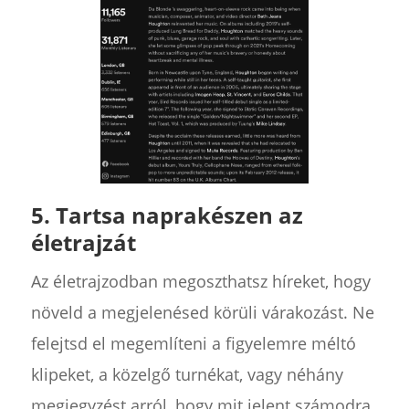
5. Tartsa naprakészen az
életrajzát
Az életrajzodban megoszthatsz híreket, hogy
növeld a megjelenésed körüli várakozást. Ne
felejtsd el megemlíteni a figyelemre méltó
klipeket, a közelgő turnékat, vagy néhány
megjegyzést arról, hogy mit jelent számodra,