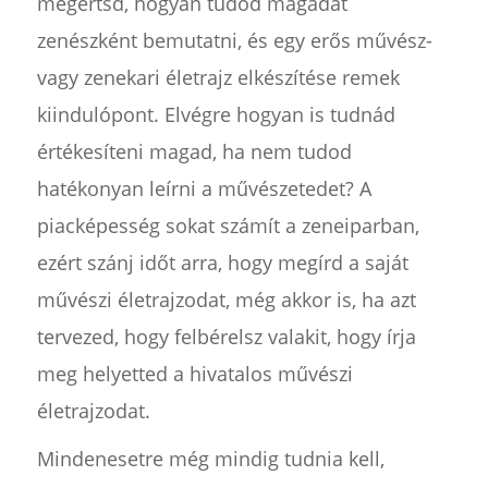
megértsd, hogyan tudod magadat
zenészként bemutatni, és egy erős művész-
vagy zenekari életrajz elkészítése remek
kiindulópont. Elvégre hogyan is tudnád
értékesíteni magad, ha nem tudod
hatékonyan leírni a művészetedet? A
piacképesség sokat számít a zeneiparban,
ezért szánj időt arra, hogy megírd a saját
művészi életrajzodat, még akkor is, ha azt
tervezed, hogy felbérelsz valakit, hogy írja
meg helyetted a hivatalos művészi
életrajzodat.
Mindenesetre még mindig tudnia kell,