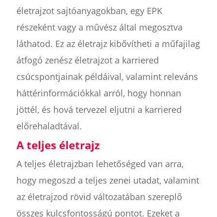
életrajzot sajtóanyagokban, egy EPK
részeként vagy a művész által megosztva
láthatod. Ez az életrajz kibővítheti a műfajilag
átfogó zenész életrajzot a karriered
csúcspontjainak példáival, valamint releváns
háttérinformációkkal arról, hogy honnan
jöttél, és hová tervezel eljutni a karriered
előrehaladtával.
A teljes életrajz
A teljes életrajzban lehetőséged van arra,
hogy megoszd a teljes zenei utadat, valamint
az életrajzod rövid változatában szereplő
összes kulcsfontosságú pontot. Ezeket a