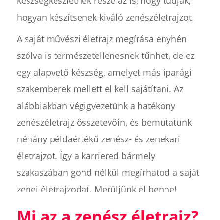
készségkészletnek része az is, hogy tudják,
hogyan készítsenek kiváló zenészéletrajzot.
A saját művészi életrajz megírása enyhén
szólva is természetellenesnek tűnhet, de ez
egy alapvető készség, amelyet más iparági
szakemberek mellett el kell sajátítani. Az
alábbiakban végigvezetünk a hatékony
zenészéletrajz összetevőin, és bemutatunk
néhány példaértékű zenész- és zenekari
életrajzot. Így a karriered bármely
szakaszában gond nélkül megírhatod a saját
zenei életrajzodat. Merüljünk el benne!
Mi az a zenész életrajz?