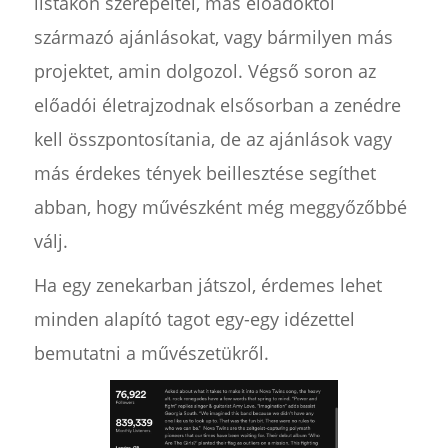
listákon szerepeltél, más előadóktól
származó ajánlásokat, vagy bármilyen más
projektet, amin dolgozol. Végső soron az
előadói életrajzodnak elsősorban a zenédre
kell összpontosítania, de az ajánlások vagy
más érdekes tények beillesztése segíthet
abban, hogy művészként még meggyőzőbbé
válj.
Ha egy zenekarban játszol, érdemes lehet
minden alapító tagot egy-egy idézettel
bemutatni a művészetükről.