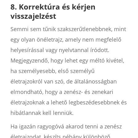
8. Korrektúra és kérjen
visszajelzést
Semmi sem tűnik szakszerűtlenebbnek, mint
egy olyan önéletrajz, amely nem megfelelő
helyesírással vagy nyelvtannal íródott.
Megjegyzendő, hogy lehet egy méltó kivétel,
ha személyesebb, első személyű
életrajzokról van szó, de általánosságban
elmondható, hogy a zenész- és zenekari
életrajzoknak a lehető legbeszédesebbnek és
hibátlannak kell lenniük.
Ha igazán ragyogóvá akarod tenni a zenész
életrajzodat, készíts néhány különböző