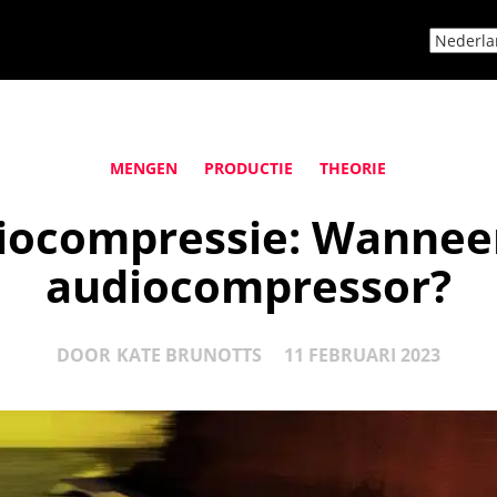
MENGEN
PRODUCTIE
THEORIE
diocompressie: Wanneer
audiocompressor?
DOOR
KATE BRUNOTTS
11 FEBRUARI 2023