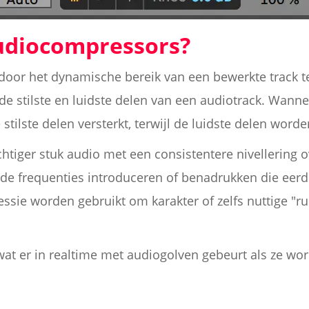
udiocompressors?
oor het dynamische bereik van een bewerkte track t
 de stilste en luidste delen van een audiotrack. Wann
ilste delen versterkt, terwijl de luidste delen word
chtiger stuk audio met een consistentere nivellering o
e frequenties introduceren of benadrukken die eerder
sie worden gebruikt om karakter of zelfs nuttige "ru
 wat er in realtime met audiogolven gebeurt als ze 