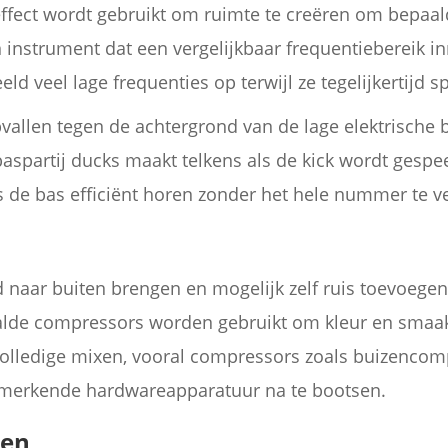
ffect wordt gebruikt om ruimte te creëren om bepaal
instrument dat een vergelijkbaar frequentiebereik i
d veel lage frequenties op terwijl ze tegelijkertijd s
vallen tegen de achtergrond van de lage elektrische 
baspartij ducks maakt telkens als de kick wordt gesp
s de bas efficiënt horen zonder het hele nummer te v
naar buiten brengen en mogelijk zelf ruis toevoegen
alde compressors worden gebruikt om kleur en smaak
volledige mixen, vooral compressors zoals buizencomp
merkende hardwareapparatuur na te bootsen.
ven