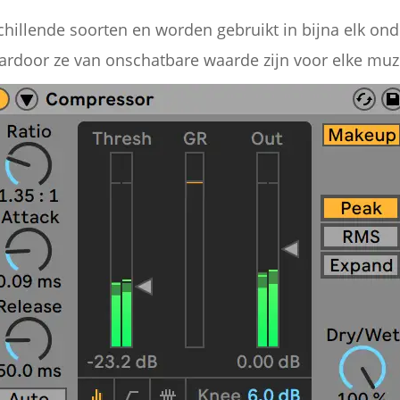
chillende soorten en worden gebruikt in bijna elk ond
rdoor ze van onschatbare waarde zijn voor elke muz