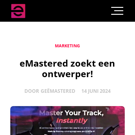
MARKETING
eMastered zoekt een
ontwerper!
DOOR
GEËMASTERED
14 JUNI 2024