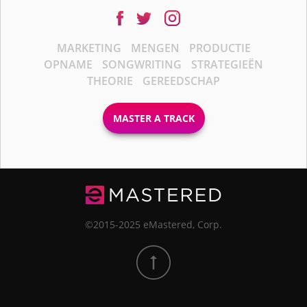
MARKETING
MENGEN
PRODUCTIE
OPNAME
SONGWRITING
STRATEGIEËN
THEORIE
GEREEDSCHAP
MASTER A TRACK
©2015-2025 eMastered, Corp.