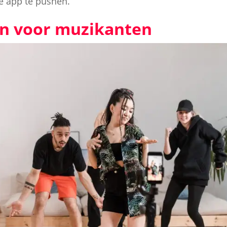
e app te pushen.
ën voor muzikanten