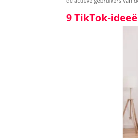
de actieve gebruikers van d
9 TikTok-idee