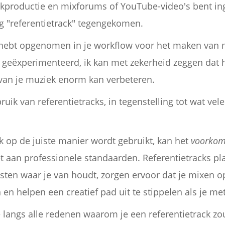
ekproductie en mixforums of YouTube-video's bent in
ng "referentietrack" tegengekomen.
s hebt opgenomen in je workflow voor het maken van mu
 geëxperimenteerd, ik kan met zekerheid zeggen dat 
t van je muziek enorm kan verbeteren.
ik van referentietracks, in tegenstelling tot wat vele
k op de juiste manier wordt gebruikt, kan het
voorko
et aan professionele standaarden. Referentietracks pl
iesten waar je van houdt, zorgen ervoor dat je mixen o
n helpen een creatief pad uit te stippelen als je met 
 langs alle redenen waarom je een referentietrack zo