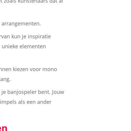
t zoals kunstenaars dat al
ke arrangementen.
rvan kun je inspiratie
en unieke elementen
kunnen kiezen voor mono
zang.
 je banjospeler bent. Jouw
simpels als een ander
en