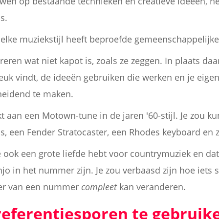
uwen op bestaande technieken en creatieve ideeën, ne
s.
- elke muziekstijl heeft beproefde gemeenschappelij
eren wat niet kapot is, zoals ze zeggen. In plaats daa
leuk vindt, de ideeën gebruiken die werken en je eig
heidend te maken.
t aan een Motown-tune in de jaren '60-stijl. Je zou 
as, een Fender Stratocaster, een Rhodes keyboard en 
 ook een grote liefde hebt voor countrymuziek en dat
o in het nummer zijn. Je zou verbaasd zijn hoe iets 
eer van een nummer
compleet
kan veranderen.
eferentiesporen te gebruik