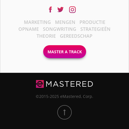
MARKETING
MENGEN
PRODUCTIE
OPNAME
SONGWRITING
STRATEGIEËN
THEORIE
GEREEDSCHAP
MASTER A TRACK
©2015-2025 eMastered, Corp.