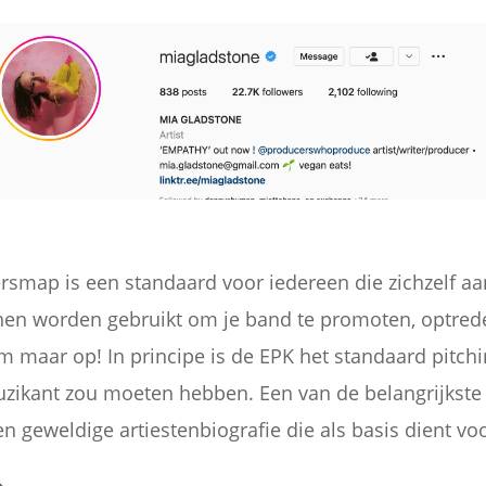
rsmap is een standaard voor iedereen die zichzelf aan
nen worden gebruikt om je band te promoten, optrede
em maar op! In principe is de EPK het standaard pitch
uzikant zou moeten hebben. Een van de belangrijkst
n geweldige artiestenbiografie die als basis dient vo