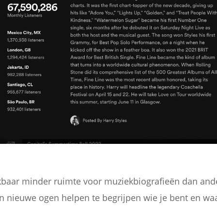
baar minder ruimte voor muziekbiografieën dan and
 nieuwe ogen helpen te begrijpen wie je bent en waa