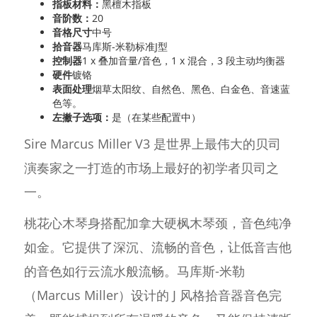
指板材料：
黑檀木指板
音阶数：
20
音格尺寸
中号
拾音器
马库斯-米勒标准J型
控制器
1 x 叠加音量/音色，1 x 混合，3 段主动均衡器
硬件
镀铬
表面处理
烟草太阳纹、自然色、黑色、白金色、音速蓝
色等。
左撇子选项：
是（在某些配置中）
Sire Marcus Miller V3 是世界上最伟大的贝司
演奏家之一打造的市场上最好的初学者贝司之
一。
桃花心木琴身搭配加拿大硬枫木琴颈，音色纯净
如金。它提供了深沉、流畅的音色，让低音吉他
的音色如行云流水般流畅。马库斯-米勒
（Marcus Miller）设计的 J 风格拾音器音色完