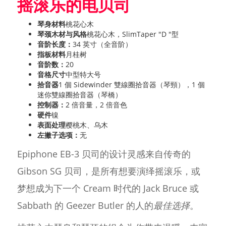
摇滚乐的电贝司
琴身材料
桃花心木
琴颈木材与风格
桃花心木，SlimTaper "D "型
音阶长度：
34 英寸（全音阶）
指板材料
月桂树
音阶数：
20
音格尺寸
中型特大号
拾音器
1 個 Sidewinder 雙線圈拾音器（琴頸），1 個
迷你雙線圈拾音器（琴橋）
控制器：
2 倍音量，2 倍音色
硬件
镍
表面处理
樱桃木、乌木
左撇子选项：
无
Epiphone EB-3 贝司的设计灵感来自传奇的
Gibson SG 贝司，是所有想要演绎摇滚乐，或
梦想成为下一个 Cream 时代的 Jack Bruce 或
Sabbath 的 Geezer Butler 的人的
最佳选择
。