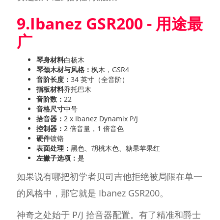
9.Ibanez GSR200 - 用途最
广
琴身材料
白杨木
琴颈木材与风格：
枫木，GSR4
音阶长度：
34 英寸（全音阶）
指板材料
乔托巴木
音阶数：
22
音格尺寸
中号
拾音器：
2 x Ibanez Dynamix P/J
控制器：
2 倍音量，1 倍音色
硬件
镀铬
表面处理：
黑色、胡桃木色、糖果苹果红
左撇子选项：
是
如果说有哪把初学者贝司吉他拒绝被局限在单一
的风格中，那它就是 Ibanez GSR200。
神奇之处始于 P/J 拾音器配置。有了精准和爵士