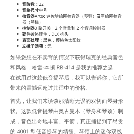
音阶数：
22
音格尺寸
中号
拾音器
Artec 迷你雙線圈拾音器（琴頸）及單線圈拾音
器（琴橋）
控制器
3 路开关；2 个音量和 2 个音调控制器
硬件
镀铬硬件，DLX 机头
表面处理：
黑色，樱桃色太阳纹
左撇子选项：
无
如果您想在不卖肾的情况下获得瑞克的经典音色
和风格，哈雷-本顿 RB-414 是我的推荐之选。
在试用过这款低音提琴后，我可以告诉你，它所
带来的震撼远超过其适中的价格。
首先，让我们来谈谈那清晰无误的双切面琴身形
状。这款低音提琴由奥古曼木（琴身和琴颈）制
成，音色出奇地丰富、平衡，真正捕捉到了昂贵
的 4001 型低音提琴的精髓。琴颈上的迷你双线