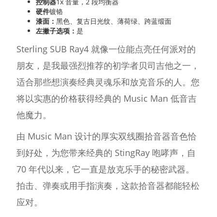
控制器
1x 音量，2 段均衡器
硬件
镀铬
漆面：
黑色、复古日光纹、薄荷绿、跨蓝缎面
左撇子选项：
是
Sterling SUB Ray4 就像一位能点亮任何派对的
朋友，是我最强烈推荐的初学者贝司吉他之一，
适合那些想演奏经典灵魂乐和放克音乐的人。您
将以实惠的价格获得经典的 Music Man 低音吉
他魔力。
由 Music Man 设计的厚实双线圈拾音器音色恰
到好处，为您带来经典的 StingRay 咆哮声，自
70 年代以来，它一直是放克乐手的秘密武器。
拍击、弹奏或用手指演奏，这款拾音器都能轻松
应对。