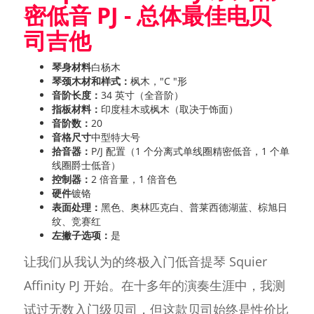
密低音 PJ - 总体最佳电贝
司吉他
琴身材料
白杨木
琴颈木材和样式：
枫木，"C "形
音阶长度：
34 英寸（全音阶）
指板材料：
印度桂木或枫木（取决于饰面）
音阶数：
20
音格尺寸
中型特大号
拾音器：
P/J 配置（1 个分离式单线圈精密低音，1 个单
线圈爵士低音）
控制器：
2 倍音量，1 倍音色
硬件
镀铬
表面处理：
黑色、奥林匹克白、普莱西德湖蓝、棕旭日
纹、竞赛红
左撇子选项：
是
让我们从我认为的终极入门低音提琴 Squier
Affinity PJ 开始。在十多年的演奏生涯中，我测
试过无数入门级贝司，但这款贝司始终是性价比