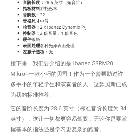
音阶长度：
28.6 英寸（短音阶）
指板材料
乔托巴木
音阶数：
22
音格尺寸
中号
拾音器：
2 x Ibanez Dynamix P/J
控制器：
2 倍音量，1 倍音色
硬件
镀铬
表面处理
各种光泽表面处理
左撇子选项：
无
接下来，我们要介绍的是 Ibanez GSRM20
Mikro--一款小巧的贝司！作为一个曾帮助过许
多手小的年轻学生和演奏者的人，这款贝斯已成
为我的标准推荐。
它的音阶长度为 28.6 英寸（标准音阶长度为 34
英寸），这让一切都更容易驾驭，无论你是要掌
握基本的指法还是学习更复杂的跑音。