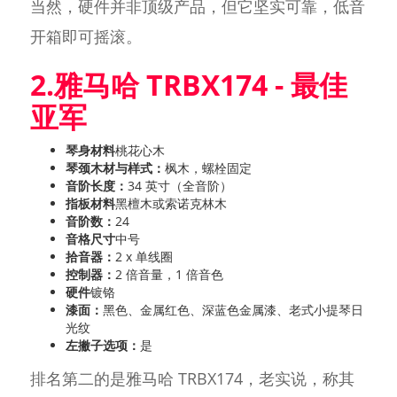
当然，硬件并非顶级产品，但它坚实可靠，低音
开箱即可摇滚。
2.雅马哈 TRBX174 - 最佳
亚军
琴身材料
桃花心木
琴颈木材与样式：
枫木，螺栓固定
音阶长度：
34 英寸（全音阶）
指板材料
黑檀木或索诺克林木
音阶数：
24
音格尺寸
中号
拾音器：
2 x 单线圈
控制器：
2 倍音量，1 倍音色
硬件
镀铬
漆面：
黑色、金属红色、深蓝色金属漆、老式小提琴日
光纹
左撇子选项：
是
排名第二的是雅马哈 TRBX174，老实说，称其