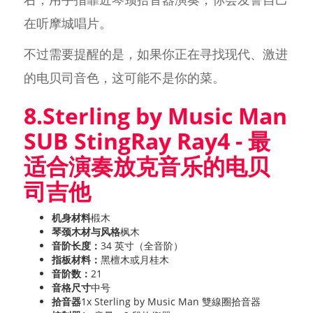
在听摩城唱片。
不过需要提醒的是，如果你正在寻找现代、激进
的电贝司音色，这可能不是你的菜。
8.Sterling by Music Man
SUB StingRay Ray4 - 最
适合演奏放克音乐的电贝
司吉他
机身材料
椴木
琴颈木材与风格
枫木
音阶长度：
34 英寸（全音阶）
指板材料：
黑檀木或月桂木
音阶数：
21
音格尺寸
中号
拾音器
1x Sterling by Music Man 雙線圈拾音器