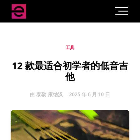
工具
12 款最适合初学者的低音吉
他
由
泰勒-康纳汉
2025 年 6 月 10 日