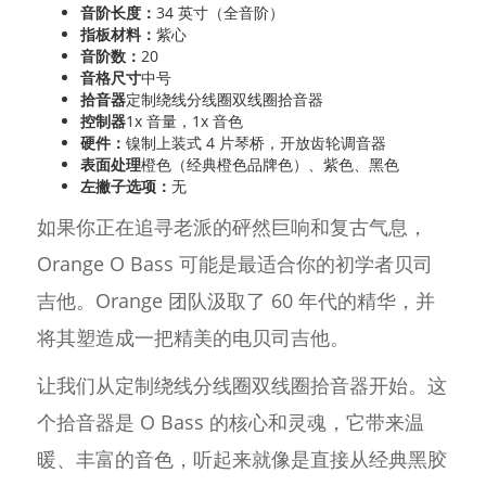
音阶长度：
34 英寸（全音阶）
指板材料：
紫心
音阶数：
20
音格尺寸
中号
拾音器
定制绕线分线圈双线圈拾音器
控制器
1x 音量，1x 音色
硬件：
镍制上装式 4 片琴桥，开放齿轮调音器
表面处理
橙色（经典橙色品牌色）、紫色、黑色
左撇子选项：
无
如果你正在追寻老派的砰然巨响和复古气息，
Orange O Bass 可能是最适合你的初学者贝司
吉他。Orange 团队汲取了 60 年代的精华，并
将其塑造成一把精美的电贝司吉他。
让我们从定制绕线分线圈双线圈拾音器开始。这
个拾音器是 O Bass 的核心和灵魂，它带来温
暖、丰富的音色，听起来就像是直接从经典黑胶