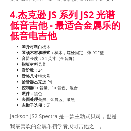
4.杰克逊 JS 系列 JS2 光谱
低音吉他 - 最适合金属乐的
低音电吉他
琴身材料
白杨木
琴颈木材和样式：
枫木，螺栓固定，薄 "C "型
音阶长度：
34 英寸（全音阶）
指板材料
苋菜
音阶数：
24
音格尺寸
特大号
拾音器
杰克逊 P/J
控制器
1x 音量、1x 音色、混合
硬件：
黑色
表面处理
亮黑、金属蓝、缎黑
左撇子选项：
无
Jackson JS2 Spectra 是一款主动式贝司，也是
我最喜欢的金属乐初学者贝司吉他之一。