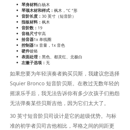
琴身材料
白杨木
琴颈木材和样式：
枫木，"C "形
音阶长度：
30 英寸（短音阶）
指板材料：
枫木
音阶数：
19
音格尺寸
窄高
拾音器
1x 单线圈
控制器
1x 音量，1x 音色
硬件
镀铬
表面处理：
黑色、都灵红、北极白
左撇子选项：
无
如果您要为年轻演奏者购买贝斯，我建议您选择
Squier Bronco 短音阶贝斯。在教过无数年轻的
摇滚乐手后，我无法告诉你有多少次孩子们抱怨
无法弹奏某些贝斯吉他，因为它们太大了。
30 英寸短音阶贝司设计是它的超级优势。与标
准的初学者贝司吉他相比，琴格之间的间距更