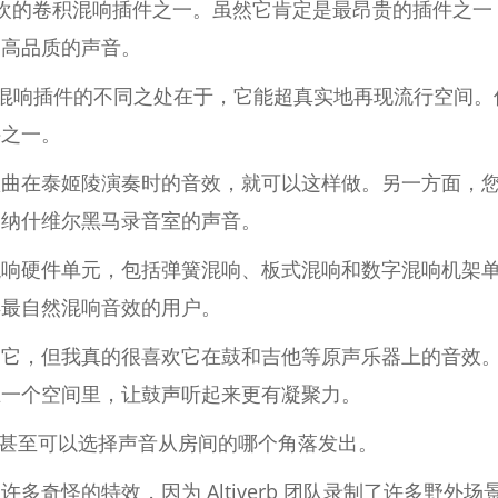
欢的卷积混响插件之一。虽然它肯定是最昂贵的插件之一
出高品质的声音。
年众多其他混响插件的不同之处在于，它能超真实地再现流行空间。仅
件之一。
曲在泰姬陵演奏时的音效，就可以这样做。另一方面，您
和纳什维尔黑马录音室的声音。
混响硬件单元，包括弹簧混响、板式混响和数字混响机架
得最自然混响音效的用户。
用它，但我真的很喜欢它在鼓和吉他等原声乐器上的音效
在一个空间里，让鼓声听起来更有凝聚力。
，您甚至可以选择声音从房间的哪个角落发出。
多奇怪的特效，因为 Altiverb 团队录制了许多野外