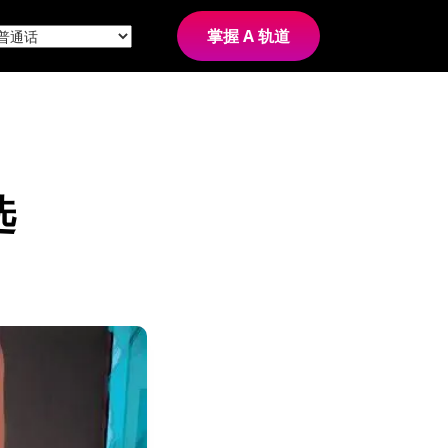
掌握 A 轨道
选