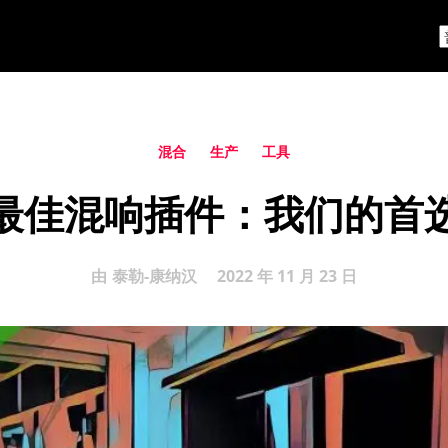
混合
生产
工具
最佳混响插件：我们的首
由
泰勒-康纳汉
2022 年 11 月 23 日