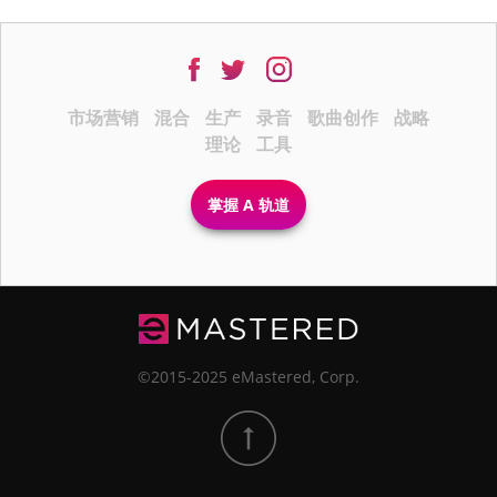
市场营销
混合
生产
录音
歌曲创作
战略
理论
工具
掌握 A 轨道
©2015-2025 eMastered, Corp.