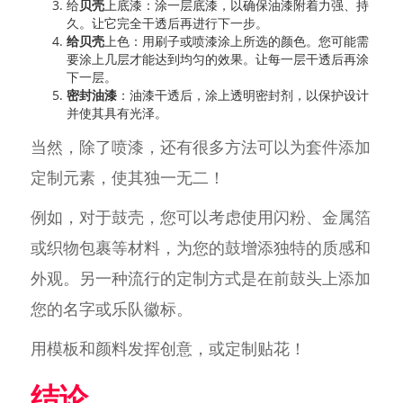
给
贝壳
上底漆：涂一层底漆，以确保油漆附着力强、持
久。让它完全干透后再进行下一步。
给贝壳
上色：用刷子或喷漆涂上所选的颜色。您可能需
要涂上几层才能达到均匀的效果。让每一层干透后再涂
下一层。
密封油漆
：油漆干透后，涂上透明密封剂，以保护设计
并使其具有光泽。
当然，除了喷漆，还有很多方法可以为套件添加
定制元素，使其独一无二！
例如，对于鼓壳，您可以考虑使用闪粉、金属箔
或织物包裹等材料，为您的鼓增添独特的质感和
外观。另一种流行的定制方式是在前鼓头上添加
您的名字或乐队徽标。
用模板和颜料发挥创意，或定制贴花！
结论