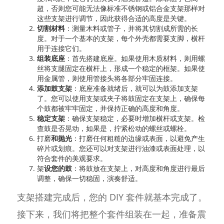
超，否则您可能无法像标准不锈钢或铝合金支架那样对
这些支架进行调节，因此获得合适的高度是关键。
切割材料
：测量木料或管子，并将其切割成所需的长
度。对于一个基本的支架，每个外壳都需要支脚，横杆
用于连接它们。
组装底座
：首先搭建底座。如果使用木质材料，则用螺
丝将支腿固定在横杆上，形成一个稳定的框架。如果使
用金属管，则使用管接头将各部分牢固连接。
添加鼓支架
：底座准备就绪后，就可以为鼓添加支架
了。您可以使用支架或夹子将鼓固定在支架上，确保每
个鼓都被牢牢固定，并保持正确的高度和角度。
稳定支架
：确保支架稳定，必要时增加横杆或支架。检
查鼓是否晃动，如果是，拧紧松动的螺丝或螺栓。
打磨
和抛光
：打磨任何粗糙的边缘或表面，以避免产生
碎片或划痕。您还可以对支架进行油漆或表面处理，以
符合套件的美观要求。
架
设您的鼓
：将鼓放在支架上，对高度和角度进行最后
调整，确保一切稳固，演奏舒适。
支架搭建完成后，您的 DIY 套件就基本完成了。
接下来，我们将把整个套件组装在一起，准备震