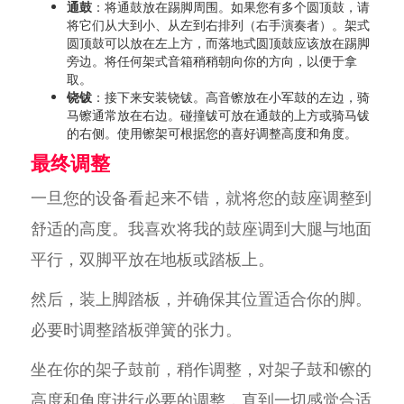
通鼓
：将通鼓放在踢脚周围。如果您有多个圆顶鼓，请
将它们从大到小、从左到右排列（右手演奏者）。架式
圆顶鼓可以放在左上方，而落地式圆顶鼓应该放在踢脚
旁边。将任何架式音箱稍稍朝向你的方向，以便于拿
取。
铙钹
：接下来安装铙钹。高音镲放在小军鼓的左边，骑
马镲通常放在右边。碰撞钹可放在通鼓的上方或骑马钹
的右侧。使用镲架可根据您的喜好调整高度和角度。
最终调整
一旦您的设备看起来不错，就将您的鼓座调整到
舒适的高度。我喜欢将我的鼓座调到大腿与地面
平行，双脚平放在地板或踏板上。
然后，装上脚踏板，并确保其位置适合你的脚。
必要时调整踏板弹簧的张力。
坐在你的架子鼓前，稍作调整，对架子鼓和镲的
高度和角度进行必要的调整，直到一切感觉合适