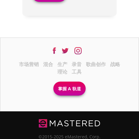
市场营销
混合
生产
录音
歌曲创作
战略
理论
工具
掌握 A 轨道
©2015-2025 eMastered, Corp.