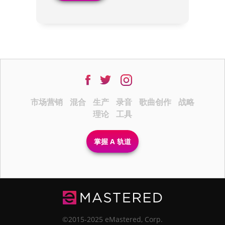
市场营销
混合
生产
录音
歌曲创作
战略
理论
工具
掌握 A 轨道
©2015-2025 eMastered, Corp.