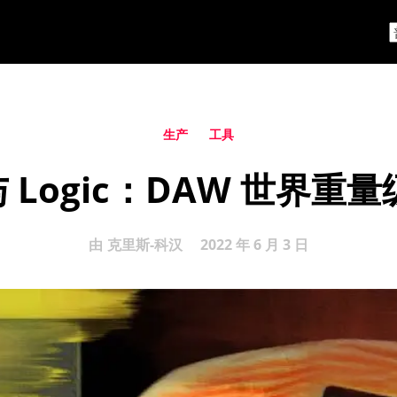
生产
工具
ls 与 Logic：DAW 世界
由
克里斯-科汉
2022 年 6 月 3 日