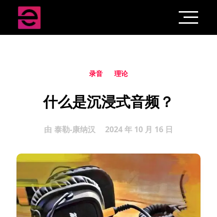
录音
理论
什么是沉浸式音频？
由
泰勒-康纳汉
2024 年 10 月 16 日