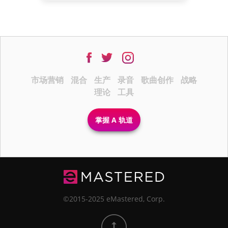
市场营销
混合
生产
录音
歌曲创作
战略
理论
工具
掌握 A 轨道
©2015-2025 eMastered, Corp.