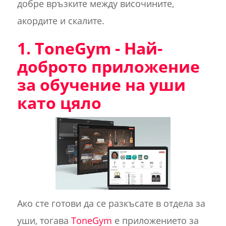
добре връзките между височините,
акордите и скалите.
1. ToneGym - Най-
доброто приложение
за обучение на уши
като цяло
Ако сте готови да се разкъсате в отдела за
уши, тогава
ToneGym
е приложението за