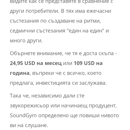
видите как се представяте в сравнение с
други потребители. В тях има ежечасни
състезания по създаване на ритми,
седмични състезания "един на един" и
много други.
Обърнете внимание, че тя е доста скъпа -
24,95 USD на месец
или
109 USD на
година
, въпреки че с всичко, което
предлага, инвестицията си заслужава.
Така че, независимо дали сте
звукорежисьор или начинаещ продуцент,
SoundGym определено ще повиши нивото
ви на слушане.