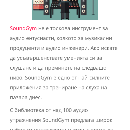
SoundGym
не е толкова инструмент за
аудио ентусиасти, колкото за музикални
продуценти и аудио инженери. Ако искате
да усъвършенствате уменията си за
слушане и да преминете на следващо
ниво, SoundGym е едно от най-силните
приложения за трениране на слуха на
пазара днес.
С библиотека от над 100 аудио
упражнения SoundGym предлага широк
набор от инструменти и игри, с които да