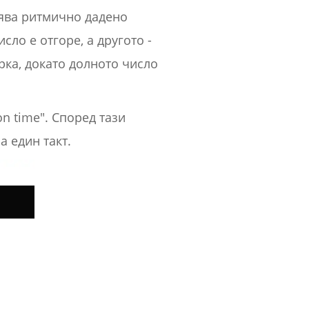
нява ритмично дадено
сло е отгоре, а другото -
рка, докато долното число
n time". Според тази
а един такт.