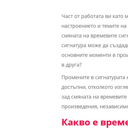
Част от работата ви като 
настроението и темите на
смяната на времевите сиг
сигнатура може да създад
основните моменти в прои
в друга?
Промените в сигнатурата 
достъпни, отколкото изгл
зад смяната на времевите 
произведения, независимо
Какво е врем