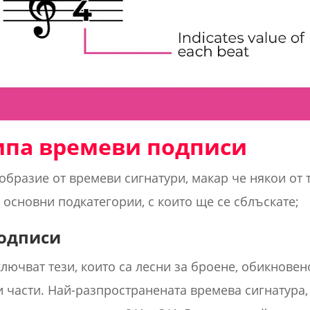
ипа времеви подписи
бразие от времеви сигнатури, макар че някои от 
е основни подкатегории, с които ще се сблъскате;
подписи
лючват тези, които са лесни за броене, обикновен
и части. Най-разпространената времева сигнатура,