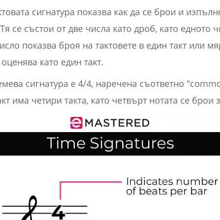
ктовата сигнатура показва как да се брои и изпъл
я се състои от две числа като дроб, като едното чи
исло показва броя на тактовете в един такт или мя
 оценява като един такт.
мева сигнатура е 4/4, наречена съответно "commo
кт има четири такта, като четвърт нотата се брои з