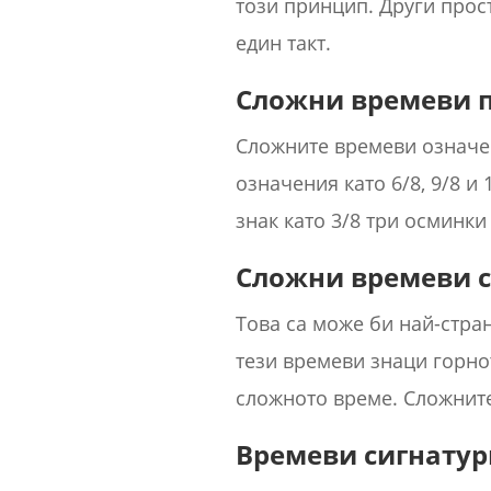
този принцип. Други прост
един такт.
Сложни времеви 
Сложните времеви означен
означения като 6/8, 9/8 и
знак като 3/8 три осминки
Сложни времеви 
Това са може би най-стра
тези времеви знаци горнот
сложното време. Сложните
Времеви сигнатур