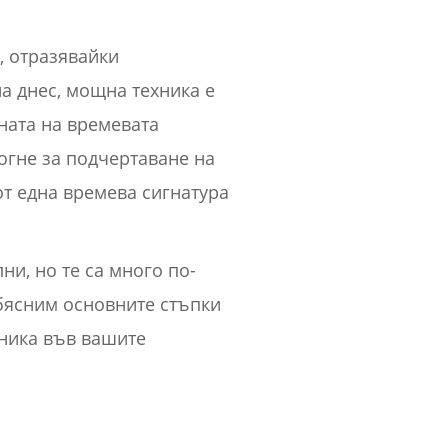
, отразявайки
а днес, мощна техника е
ната на времевата
огне за подчертаване на
т една времева сигнатура
и, но те са много по-
обясним основните стъпки
хника във вашите