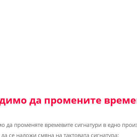
одимо да промените врем
о да променяте времевите сигнатури в едно произ
да се наложи смяна на тактовата сигнатура: