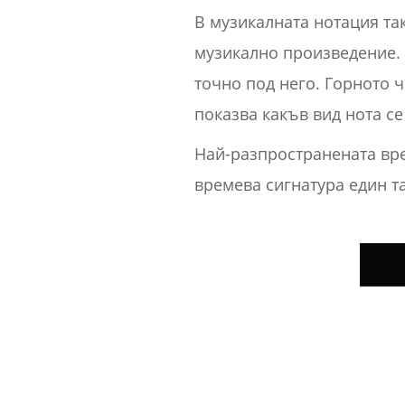
В музикалната нотация та
музикално произведение. Т
точно под него. Горното ч
показва какъв вид нота се
Най-разпространената вре
времева сигнатура един та