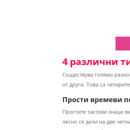
4 различни т
Съществува голямо разноо
от други. Това са четирит
Прости времеви 
Простите тактови знаци вк
лесно се дели на две четн