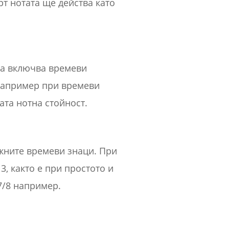
рт нотата ще действа като
ва включва времеви
. Например при времеви
ата нотна стойност.
ожните времеви знаци. При
3, както е при простото и
7/8 например.