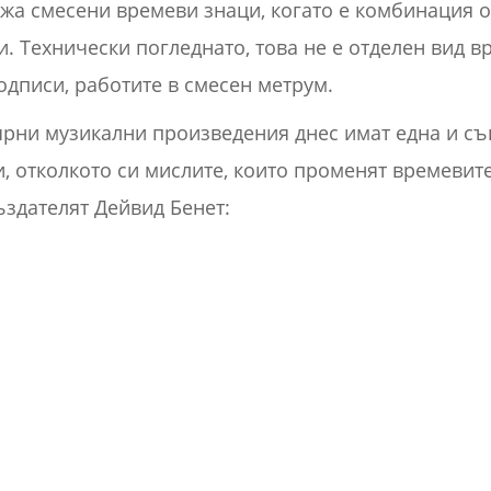
а смесени времеви знаци, когато е комбинация о
. Технически погледнато, това не е отделен вид в
одписи, работите в смесен метрум.
рни музикални произведения днес имат една и съ
, отколкото си мислите, които променят времевите
ъздателят Дейвид Бенет: