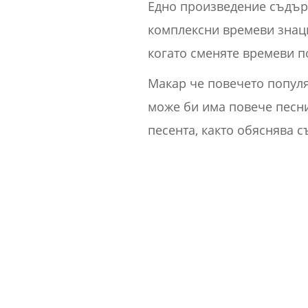
Едно произведение съдърж
комплексни времеви знаци
когато сменяте времеви п
Макар че повечето популя
може би има повече песни
песента, както обяснява с