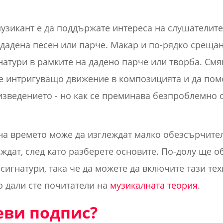
музикант е да поддържате интереса на слушателите
 дадена песен или парче. Макар и по-рядко срещан
натури в рамките на дадено парче или творба. Смя
е интригуващо движение в композицията и да пом
зведението - но как се преминава безпроблемно о
на времето може да изглеждат малко обезсърчителн
еждат, след като разберете основите. По-долу ще 
сигнатури, така че да можете да включите тази те
 дали сте почитатели на
музикалната теория
.
еви подпис?