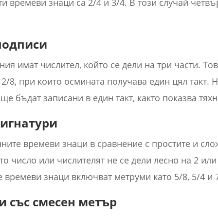
и времеви знаци са 2/4 и 3/4. В този случай четвъ
подписи
ия имат числител, който се дели на три части. То
 12/8, при които осмината получава един цял такт
 ще бъдат записани в един такт, както показва тяхн
сигнатури
нните времеви знаци в сравнение с простите и сл
о число или числителят не се дели лесно на 2 или 
 времеви знаци включват метруми като 5/8, 5/4 и 
и със смесен метър