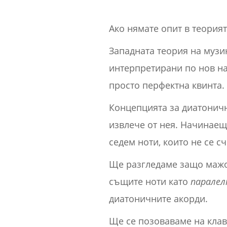
Ако нямате опит в теорият
Западната теория на музи
интерпретирани по нов нач
просто перфектна квинта.
Концепцията за диатоничн
извлече от нея. Начинаещи
седем ноти, които не се с
Ще разгледаме защо мажор
същите ноти като
паралел
диатоничните акорди.
Ще се позоваваме на клав