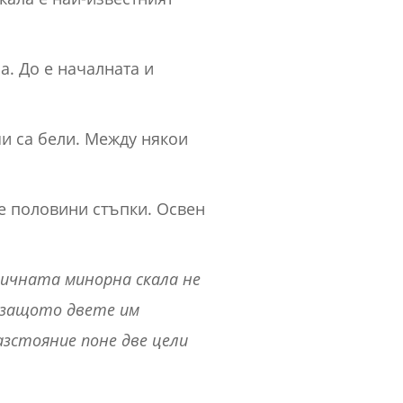
а. До е началната и
ши са бели. Между някои
те половини стъпки. Освен
ичната минорна скала не
, защото двете им
азстояние поне две цели