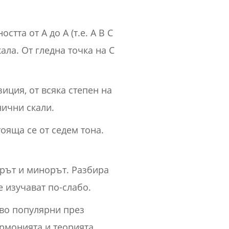
тта от А до А (т.е. A B C
кала. От гледна точка на C
иция, от всяка степен на
ични скали.
тояща се от седем тона.
орът и минорът. Разбира
е изучават по-слабо.
кво популярни през
рмонията и теорията.