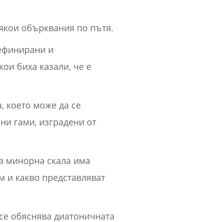
някои обърквания по пътя.
дефинирани и
кои биха казали, че е
, което може да се
ни гами, изградени от
а минорна скала има
м и какво представляват
 се обяснява диатоничната