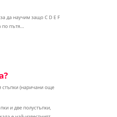
 за да научим защо C D E F
 по пътя...
а?
и стъпки (наричани още
ъпки и две полустъпки,
кала е най-известният