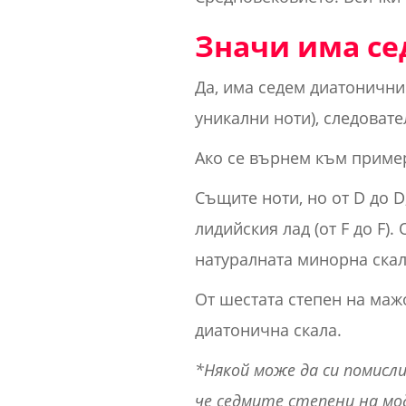
Значи има се
Да, има седем диатонични
уникални ноти), следоват
Ако се върнем към пример
Същите ноти, но от D до D
лидийския лад (от F до F).
натуралната минорна скала
От шестата степен на мажо
диатонична скала.
*Някой може да си помисли
че седмите степени на мо