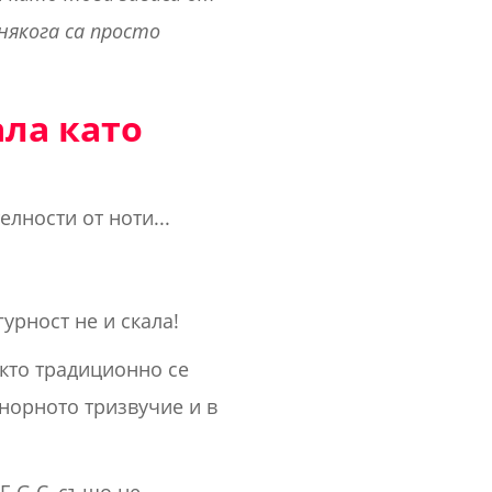
някога са просто
ала като
лности от ноти...
урност не и скала!
акто традиционно се
инорното тризвучие и в