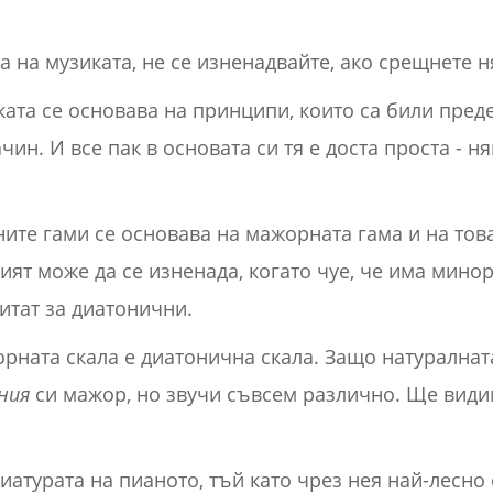
а на музиката, не се изненадвайте, ако срещнете 
ката се основава на принципи, които са били пре
ин. И все пак в основата си тя е доста проста - ня
ите гами се основава на мажорната гама и на това
ят може да се изненада, когато чуе, че има минор
читат за диатонични.
ната скала е диатонична скала. Защо натуралнат
ния
си мажор, но звучи съвсем различно. Ще види
иатурата на пианото, тъй като чрез нея най-лесно