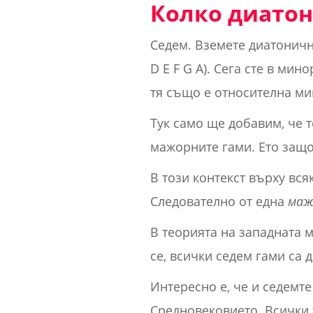
Колко диатон
Седем. Вземете диатонична
D E F G A). Сега сте в мин
тя също е относителна ми
Тук само ще добавим, че т
мажорните гами. Ето защ
В този контекст върху вся
Следователно от една
маж
В теорията на западната 
се, всички седем гами са 
Интересно е, че и седемте
Средновековието. Всички 