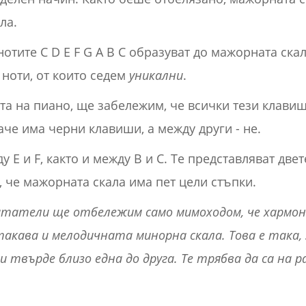
ла.
нотите C D E F G A B C образуват до мажорната скал
 ноти, от които седем
уникални
.
та на пиано, ще забележим, че всички тези клави
че има черни клавиши, а между други - не.
E и F, както и между B и C. Те представляват две
 че мажорната скала има пет цели стъпки.
итатели ще отбележим само мимоходом, че хармон
 такава и мелодичната минорна скала. Това е така
 твърде близо една до друга. Те трябва да са на р