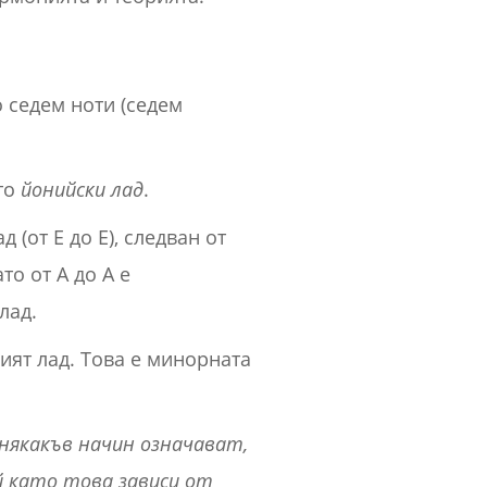
 седем ноти (седем
то
йонийски лад
.
 (от E до E), следван от
то от A до A е
лад.
ият лад. Това е минорната
 някакъв начин означават,
й като това зависи от