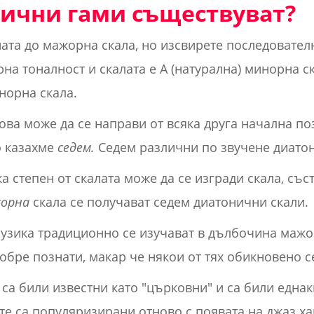
ични гами съществуват?
та до мажорна скала, но изсвирете последователнос
орна тоналност и скалата е A (натурална) минорна с
норна скала.
ова може да се направи от всяка друга начална поз
о казахме
седем.
Седем различни по звучене диатон
ка степен от скалата може да се изгради скала, със
орна
скала се получават седем диатонични скали.
музика традиционно се изучават в дълбочина маж
добре познати, макар че някои от тях обикновено с
 са били известни като "църковни" и са били една
те са популяризирани отново с появата на джаз ха