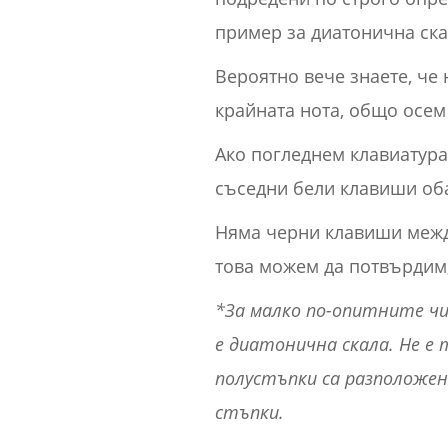
пример за диатонична ска
Вероятно вече знаете, че 
крайната нота, общо осем
Ако погледнем клавиатура
съседни бели клавиши оба
Няма черни клавиши между 
това можем да потвърдим,
*За малко по-опитните ч
е диатонична скала. Не е
полустъпки са разположени
стъпки.