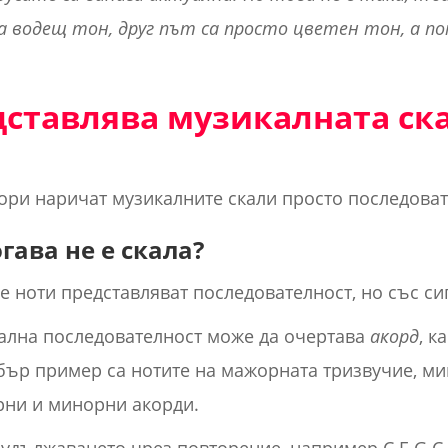
а водещ тон, друг път са просто цветен тон, а по
дставлява музикалната ск
ори наричат музикалните скали просто последовате
гава не е скала?
ве ноти представляват последователност, но със сиг
вална последователност може да очертава
акорд
, к
Добър пример са нотите на мажорната тризвучие, м
рни и минорни акорди.