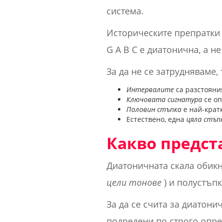
система.
Историческите препратки щ
G A B C е диатонична, а н
За да не се затрудняваме
Интервалите
са разстояни
Ключовата сигнатура
се оп
Половин стъпка
е най-крат
Естествено, една
цяла стъп
Какво предст
Диатоничната скала обикн
цели тонове
) и полустъп
За да се счита за диатони
подредени по строго опре