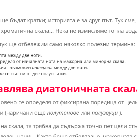
е бъдат кратки; историята е за друг път. Тук сме,
е хроматична скала... Нека не измисляме топла вода
, тук ще отбележим само няколко полезни термина:
ята между две ноти.
ределя от началната нота на мажорна или минорна скала.
кият възможен
интервал
между две ноти.
ка
се състои от две полустъпки.
авлява диатоничната скал
овено се определя от фиксирана поредица от цел
ки (наричани още
полутонове
или
полузвуци
).
чна скала, тя трябва да съдържа точно пет цели ст
делен начин. Както беше отбелязано, мажорната с