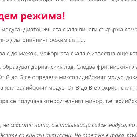
дем режима!
 модуса. Диатоничната скала винаги съдържа само
елно диатоничният режим също.
а с до мажор, мажорната скала е известна още ка
, образуват дорианския лад. Следва фригийският лад
 От G до G се определя миксолидийският модус, дока
 или еолийският модус. От B до B е локрианският 
ра се получава относителният минор, т.е. еолийск
, че седемте ноти, съставляващи седем модуса, по
дусите са винаги актуални. Но това не е така, тъ