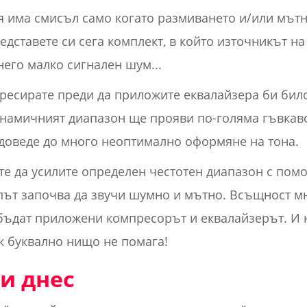
 има смисъл само когато размиването и/или мътн
едставете си сега комплект, в който източникът на
него малко сигнален шум...
пресирате преди да приложите еквалайзера би било
Динамичният диапазон ще прояви по-голяма гъвкаво
 доведе до много неоптимално оформяне на тона.
ате да усилите определен честотен диапазон с пом
път започва да звучи шумно и мътно. Всъщност мн
 бъдат приложени компресорът и еквалайзерът. И 
ук буквално нищо не помага!
ли днес