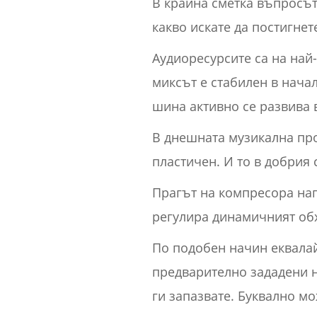
В крайна сметка въпросът
какво искате да постигнет
Аудиоресурсите са на най
миксът е стабилен в начал
шина активно се развива в 
В днешната музикална про
пластичен. И то в добрия 
Прагът на компресора нап
регулира динамичният обх
По подобен начин еквалай
предварително зададени н
ги запазвате. Буквално м