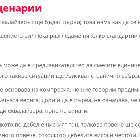
ценарии
квалайзерът ще бъдат първи; това няма как да се 
ешението ви? Нека разгледаме няколко стандартни 
та може да е предизвикателство да смесите единич
ого такива ситуации ще изискват странично свърз
се основава на компресия, но ние говорим предимн
ичната верига, дори и да е първа, не означава, че
ди еквалайзера, поне не винаги.
кото по-дебел е ниският тон, толкова повече ще с
ного повече, отколкото дебелите високи честоти. 