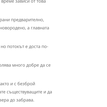
 време зависи от това
ирани предварително,
 новородено, а главната
но потокът е доста по-
олява много добре да се
акто и с безброй
ате съществуващите и да
зера до забрава.