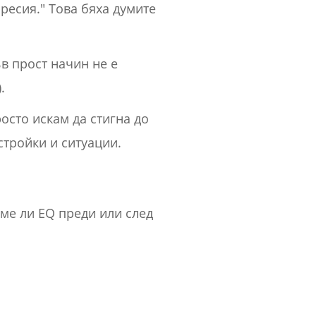
ресия." Това бяха думите
в прост начин не е
.
осто искам да стигна до
стройки и ситуации.
ме ли EQ преди или след