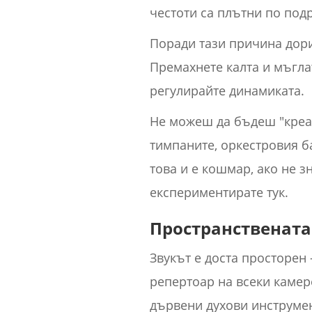
честоти са плътни по подр
Поради тази причина дори
Премахнете калта и мъгла
регулирайте динамиката.
Не можеш да бъдеш "креат
тимпаните, оркестровия ба
това и е кошмар, ако не з
експериментирате тук.
Пространствената
Звукът е доста просторен
репертоар на всеки камер
дървени духови инструмен