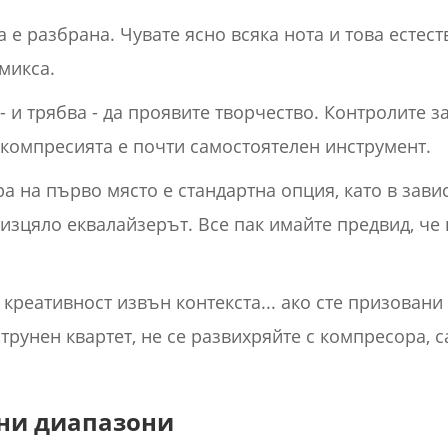
а е разбрана. Чувате ясно всяка нота и това естес
микса.
- и трябва - да проявите творчество. Контролите 
о компресията е почти самостоятелен инструмент.
 на първо място е стандартна опция, като в завис
изцяло еквалайзерът. Все пак имайте предвид, че 
креативност извън контекста... ако сте призовани
трунен квартет, не се развихряйте с компресора, 
ни диапазони