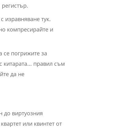
 регистър.
с изравняване тук.
сно компресирайте и
а се погрижите за
с китарата... правил съм
йте да не
н до виртуозния
квартет или квинтет от