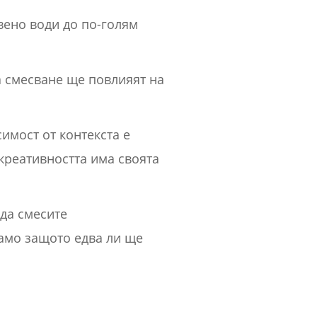
твено води до по-голям
за смесване ще повлияят на
имост от контекста е
креативността има своята
 да смесите
само защото едва ли ще