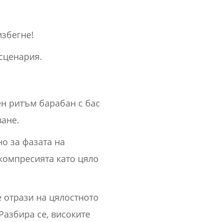
избегне!
сценария.
ен ритъм барабан с бас
ване.
о за фазата на
 компресията като цяло
е отрази на цялостното
Разбира се, високите