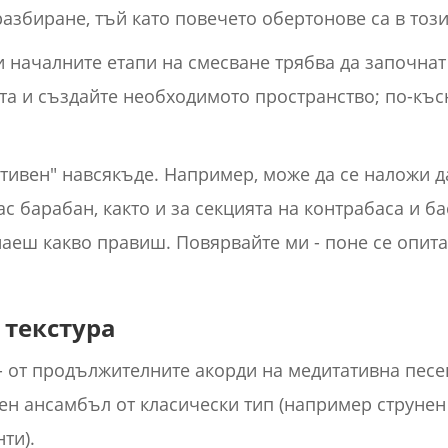
азбиране, тъй като повечето обертонове са в този
 началните етапи на смесване трябва да започнат 
та и създайте необходимото пространство; по-къ
ивен" навсякъде. Например, може да се наложи д
с барабан, както и за секцията на контрабаса и ба
наеш какво правиш. Повярвайте ми - поне се опита
 текстура
 - от продължителните акорди на медитативна песе
ен ансамбъл от класически тип (например струнен 
ти).