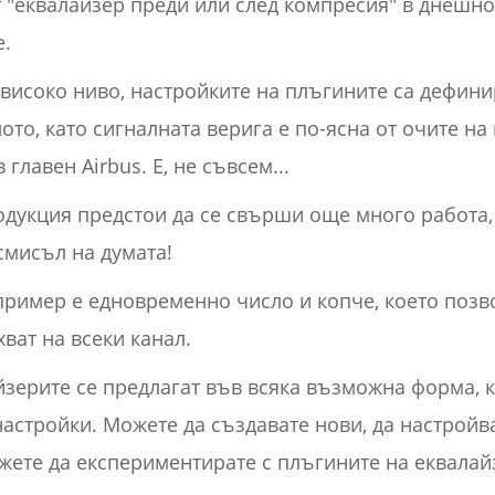
 "еквалайзер преди или след компресия" в днешно
е.
-високо ниво, настройките на плъгините са дефин
ото, като сигналната верига е по-ясна от очите на
главен Airbus. Е, не съвсем...
дукция предстои да се свърши още много работа, 
смисъл на думата!
ример е едновременно число и копче, което позв
ват на всеки канал.
зерите се предлагат във всяка възможна форма, к
астройки. Можете да създавате нови, да настройв
ожете да експериментирате с плъгините на еквалай