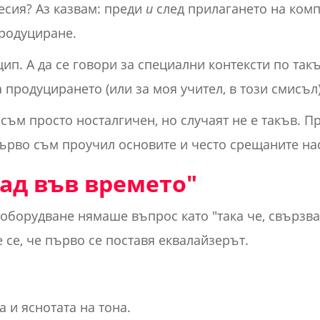
есия? Аз казвам: преди
и
след прилагането на комп
продуциране.
п. А да се говори за специални контексти по такъ
 продуцирането (или за моя учител, в този смисъл)
съм просто носталгичен, но случаят не е такъв. Пр
 първо съм проучил основите и често срещаните на
ад във времето"
 оборудване нямаше въпрос като "така че, свързва
 се, че първо се поставя еквалайзерът.
а и яснотата на тона.