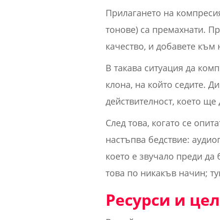
Прилагането на компресия
тонове) са премахнати. Пр
качество, и добавете към 
В такава ситуация да ком
клона, на който седите. 
действителност, което ще
След това, когато се опит
настъпва бедствие: аудио
което е звучало преди да
това по никакъв начин; т
Ресурси и це